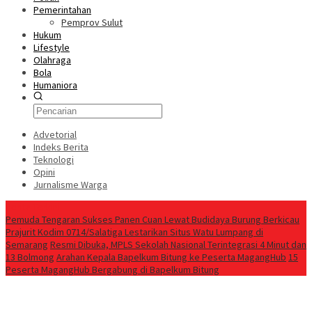
Pemerintahan
Pemprov Sulut
Hukum
Lifestyle
Olahraga
Bola
Humaniora
Advetorial
Indeks Berita
Teknologi
Opini
Jurnalisme Warga
Berita Terkini
Pemuda Tengaran Sukses Panen Cuan Lewat Budidaya Burung Berkicau
Prajurit Kodim 0714/Salatiga Lestarikan Situs Watu Lumpang di
Semarang
Resmi Dibuka, MPLS Sekolah Nasional Terintegrasi 4 Minut dan
13 Bolmong
‎Arahan Kepala Bapelkum Bitung ke Peserta MagangHub
‎15
Peserta MagangHub Bergabung di Bapelkum Bitung