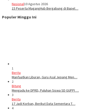
Nasional
10 Agustus 2026
‎15 Peserta MagangHub Bergabung di Bapel…
Populer Minggu Ini
1
Berita
Manfaatkan Liburan, Guru Asal Jepang Men…
2
Bitung
Mengadu ke DPRD, Puluhan Siswa SD GUPPI …
3
Berita
17 Jadi Korban, Berikut Data Sementara T…
4