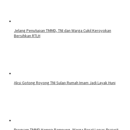
Jelang Penutupan TMMD, TNI dan Warga Cukil Keroyokan
Bersihkan RTLH
Aksi Gotong Royong TNI Sulap Rumah Imam Jadi Layak Huni
Program TMMD Hampir Rampung, Warga Berat Lepas Prajurit