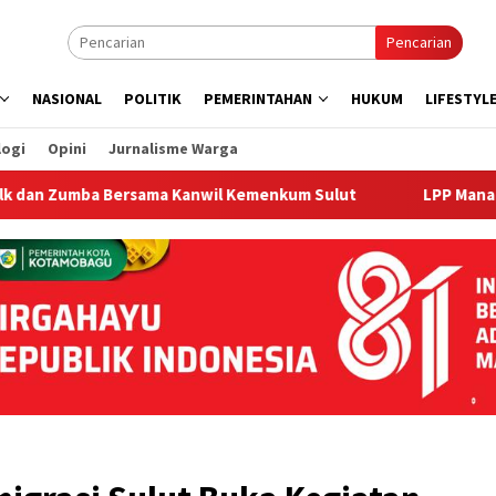
Pencarian
NASIONAL
POLITIK
PEMERINTAHAN
HUKUM
LIFESTYL
logi
Opini
Jurnalisme Warga
mba Bersama Kanwil Kemenkum Sulut
LPP Manado dan LPK