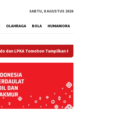
tutup
SABTU, 8 AGUSTUS 2026
E
OLAHRAGA
BOLA
HUMANIORA
A Tomohon Tampilkan Karya Warga Binaan di TIFF 2026
A