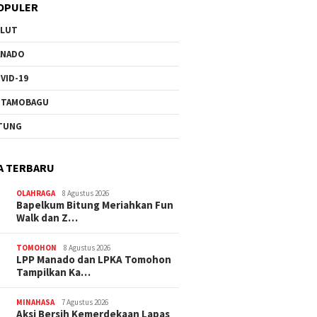
OPULER
ULUT
ANADO
VID-19
OTAMOBAGU
TUNG
A TERBARU
OLAHRAGA
8 Agustus 2026
Bapelkum Bitung Meriahkan Fun
Walk dan Z…
TOMOHON
8 Agustus 2026
LPP Manado dan LPKA Tomohon
Tampilkan Ka…
MINAHASA
7 Agustus 2026
Aksi Bersih Kemerdekaan Lapas