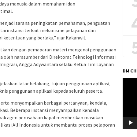
er daya manusia dalam memahami dan
timal.
an menjadi sarana peningkatan pemahaman, penguatan
ntarinstansi terkait mekanisme pelayanan dan
 ketentuan yang berlaku,” ujar Kakanwil.
jutkan dengan pemaparan materi mengenai penggunaan
sia oleh narasumber dari Direktorat Teknologi Informasi
 Imigrasi, Angga Adywantara selaku Ketua Tim Layanan
DM C
Pemuta
laskan latar belakang, tujuan penggunaan aplikasi,
Video
knis penggunaan aplikasi kepada seluruh peserta.
peserta menyampaikan berbagai pertanyaan, kendala,
ikasi. Beberapa instansi menyampaikan kendala
ihak agen perusahaan kapal memberikan masukan
Aplikasi All Indonesia untuk membantu proses pelaporan