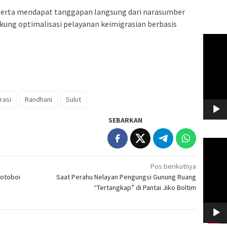
serta mendapat tanggapan langsung dari narasumber
kung optimalisasi pelayanan keimigrasian berbasis
Pemuta
Video
rasi
Randhani
Sulut
SEBARKAN
Pemuta
Video
Pos berikutnya
Motoboi
Saat Perahu Nelayan Pengungsi Gunung Ruang
“Tertangkap” di Pantai Jiko Boltim