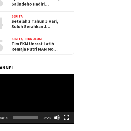
3
Salindeho Hadiri…
4
BERITA
Setelah 3 Tahun 5 Hari,
Suluh Serahkan J…
5
BERITA
,
TEKNOLOGI
Tim FKM Unsrat Latih
Remaja Putri MAN Mo…
HANNEL
r
00:00
03:23