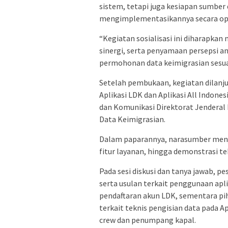
sistem, tetapi juga kesiapan sumb
mengimplementasikannya secara op
“Kegiatan sosialisasi ini diharapk
sinergi, serta penyamaan persepsi a
permohonan data keimigrasian sesuai
Setelah pembukaan, kegiatan dilan
Aplikasi LDK dan Aplikasi All Indone
dan Komunikasi Direktorat Jenderal
Data Keimigrasian.
Dalam paparannya, narasumber menje
fitur layanan, hingga demonstrasi te
Pada sesi diskusi dan tanya jawab, 
serta usulan terkait penggunaan apl
pendaftaran akun LDK, sementara p
terkait teknis pengisian data pada 
crew dan penumpang kapal.