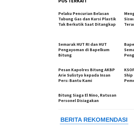
POS TERKAIT
Pelaku Pencurian Belasan
Meng
Tabung Gas dan Kursi Plastik
Sisw
Tak Berkutik Saat Ditangkap
Tera
Semarak HUT RI dan HUT
‎Bap
Pengayoman di Bapelkum
Sema
Bitung
Peng
Pesan Kapolres Bitung AKBP
KSOP
Arie Sulistyo kepada Insan
Ship
Pers: Bantu Kami
Peme
Bitung Siaga El Nino, Ratusan
Personel Disiagakan