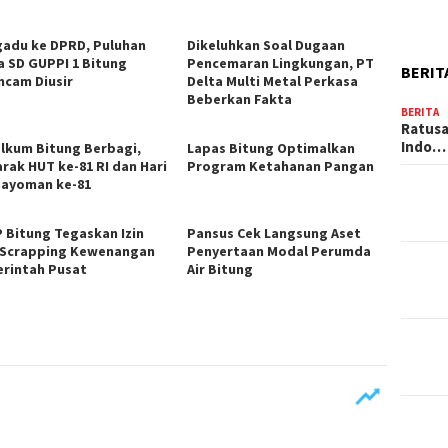
adu ke DPRD, Puluhan
Dikeluhkan Soal Dugaan
a SD GUPPI 1 Bitung
Pencemaran Lingkungan, PT
BERIT
ncam Diusir
Delta Multi Metal Perkasa
Beberkan Fakta
BERITA
Ratusa
Indo…
elkum Bitung Berbagi,
Lapas Bitung Optimalkan
rak HUT ke-81 RI dan Hari
Program Ketahanan Pangan
ayoman ke-81
 Bitung Tegaskan Izin
Pansus Cek Langsung Aset
 Scrapping Kewenangan
Penyertaan Modal Perumda
rintah Pusat
Air Bitung