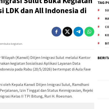
migrasi Sulut Buka Kegiatan
TAG P
si LDK dan All Indonesia di
S
M
CO
K
BI
 membuka kegiatan.
 Wilayah (Kanwil) Ditjen Imigrasi Sulut melalui Kantor
BERIT
nakan kegiatan Sosialisasi Aplikasi Layanan Data
Indonesia pada Rabu (20/5/2026) bertempat di Aula Fave
mi oleh Kepala Kanwil Ditjen Imigrasi Sulut, Ramdhani
rjalanan, Izin Tinggal dan Status Keimigrasian, Rejeki
igrasi Kelas II TPI Bitung, Ruri H. Roesman.