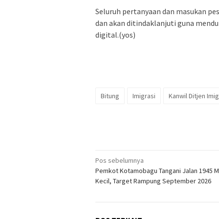
Seluruh pertanyaan dan masukan pe
dan akan ditindaklanjuti guna mendu
digital.(yos)
Bitung
Imigrasi
Kanwil Ditjen Imig
Navigasi
Pos sebelumnya
Pemkot Kotamobagu Tangani Jalan 1945 
pos
Kecil, Target Rampung September 2026