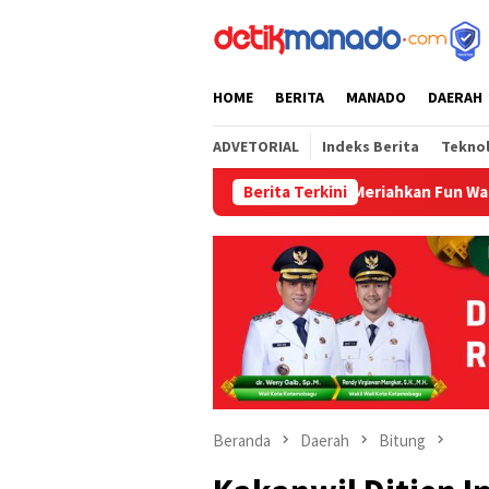
Loncat
tutup
ke
konten
HOME
BERITA
MANADO
DAERAH
ADVETORIAL
Indeks Berita
Tekno
Bapelkum Bitung Meriahkan Fun Walk dan Zu
Berita Terkini
Beranda
Daerah
Bitung