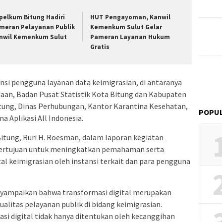
apelkum Bitung Hadiri
HUT Pengayoman, Kanwil
meran Pelayanan Publik
Kemenkum Sulut Gelar
nwil Kemenkum Sulut
Pameran Layanan Hukum
Gratis
tansi pengguna layanan data keimigrasian, di antaranya
jaan, Badan Pusat Statistik Kota Bitung dan Kabupaten
itung, Dinas Perhubungan, Kantor Karantina Kesehatan,
POPUL
 Aplikasi All Indonesia.
Bitung, Ruri H. Roesman, dalam laporan kegiatan
bertujuan untuk meningkatkan pemahaman serta
al keimigrasian oleh instansi terkait dan para pengguna
ampaikan bahwa transformasi digital merupakan
alitas pelayanan publik di bidang keimigrasian.
si digital tidak hanya ditentukan oleh kecanggihan