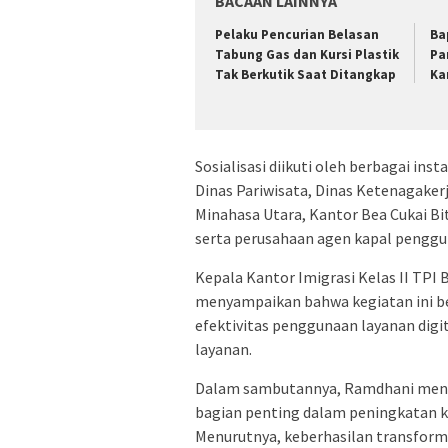
BACAAN LAINNYA
Pelaku Pencurian Belasan
‎B
Tabung Gas dan Kursi Plastik
Pa
Tak Berkutik Saat Ditangkap
Ka
Sosialisasi diikuti oleh berbagai ins
Dinas Pariwisata, Dinas Ketenagaker
Minahasa Utara, Kantor Bea Cukai B
serta perusahaan agen kapal pengguna
Kepala Kantor Imigrasi Kelas II TPI 
menyampaikan bahwa kegiatan ini 
efektivitas penggunaan layanan digit
layanan.
Dalam sambutannya, Ramdhani meny
bagian penting dalam peningkatan ku
Menurutnya, keberhasilan transforma