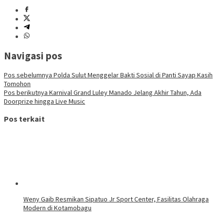
Navigasi pos
Pos sebelumnya
Polda Sulut Menggelar Bakti Sosial di Panti Sayap Kasih
Tomohon
Pos berikutnya
Karnival Grand Luley Manado Jelang Akhir Tahun, Ada
Doorprize hingga Live Music
Pos terkait
Weny Gaib Resmikan Sipatuo Jr Sport Center, Fasilitas Olahraga
Modern di Kotamobagu