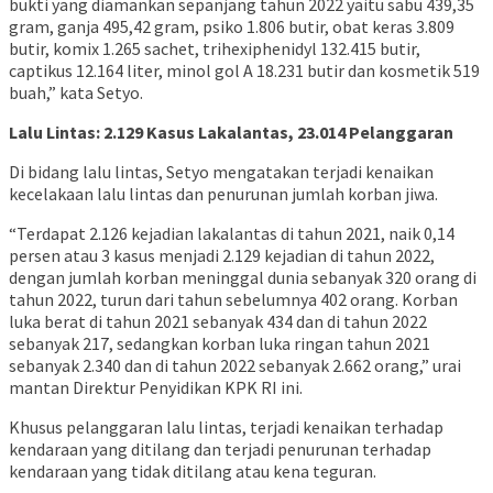
bukti yang diamankan sepanjang tahun 2022 yaitu sabu 439,35
gram, ganja 495,42 gram, psiko 1.806 butir, obat keras 3.809
butir, komix 1.265 sachet, trihexiphenidyl 132.415 butir,
captikus 12.164 liter, minol gol A 18.231 butir dan kosmetik 519
buah,” kata Setyo.
Lalu Lintas: 2.129 Kasus Lakalantas, 23.014 Pelanggaran
Di bidang lalu lintas, Setyo mengatakan terjadi kenaikan
kecelakaan lalu lintas dan penurunan jumlah korban jiwa.
“Terdapat 2.126 kejadian lakalantas di tahun 2021, naik 0,14
persen atau 3 kasus menjadi 2.129 kejadian di tahun 2022,
dengan jumlah korban meninggal dunia sebanyak 320 orang di
tahun 2022, turun dari tahun sebelumnya 402 orang. Korban
luka berat di tahun 2021 sebanyak 434 dan di tahun 2022
sebanyak 217, sedangkan korban luka ringan tahun 2021
sebanyak 2.340 dan di tahun 2022 sebanyak 2.662 orang,” urai
mantan Direktur Penyidikan KPK RI ini.
Khusus pelanggaran lalu lintas, terjadi kenaikan terhadap
kendaraan yang ditilang dan terjadi penurunan terhadap
kendaraan yang tidak ditilang atau kena teguran.