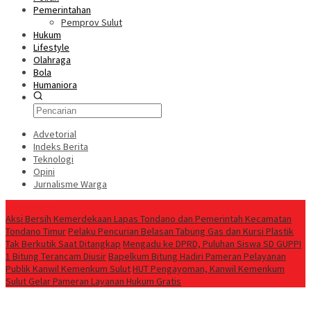
Pemerintahan
Pemprov Sulut
Hukum
Lifestyle
Olahraga
Bola
Humaniora
Advetorial
Indeks Berita
Teknologi
Opini
Jurnalisme Warga
Berita Terkini
Aksi Bersih Kemerdekaan Lapas Tondano dan Pemerintah Kecamatan
Tondano Timur
Pelaku Pencurian Belasan Tabung Gas dan Kursi Plastik
Tak Berkutik Saat Ditangkap
Mengadu ke DPRD, Puluhan Siswa SD GUPPI
1 Bitung Terancam Diusir
‎Bapelkum Bitung Hadiri Pameran Pelayanan
Publik Kanwil Kemenkum Sulut
HUT Pengayoman, Kanwil Kemenkum
Sulut Gelar Pameran Layanan Hukum Gratis