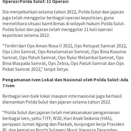
Operasi Polda Sulut: 11 Operasi
Dia menyebutkan selama tahun 2022, Polda Sulut dan jajaran
juga telah menggelar berbagai operasi kepolisian, guna
memelihara situasi kamtibmas di wilayah hukum Polda Sulut.
Polda Sulut dan jajaran telah menggelar 11 kali operasi
kepolisian selama 2022.
“Terdiri dari Ops Aman Nusa II 2022, Ops Ketupat Samrat 2022,
Ops Lilin Samrat, Ops Keselamatan Samrat, Ops Bina Kusuma
Samrat, Ops Patuh Samrat, Ops Nyiur Melambai Samrat, Ops
Bina Waspada Samrat, Ops Zebra, Ops Patuh Samrat dan Ops
Pekat Samrat 2022,” lanjut Setyo.
Pengamanan Iven Lokal dan Nasional oleh Polda Sulut: Ada
7 Iven
Berbagai iven baik lokal maupun internasional juga berhasil
diamankan Polda Sulut dan jajaran selama tahun 2022.
“Polda Sulut dan jajaran telah melaksanakan pengamanan
berbagai iven, yaitu TIFF, W20, Hari Anak Sedunia (HAS),
perayaan Jumat Agung dan Paskah, kunjungan kerja Presiden
RI, dan kegiatan North Sulawesi Music Vaganza Desember