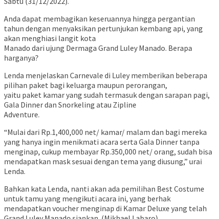
Sabtu (31/12/2022).
Anda dapat membagikan keseruannya hingga pergantian
tahun dengan menyaksikan pertunjukan kembang api, yang
akan menghiasi langit kota
Manado dari ujung Dermaga Grand Luley Manado. Berapa
harganya?
Lenda menjelaskan Carnevale di Luley memberikan beberapa
pilihan paket bagi keluarga maupun perorangan,
yaitu paket kamar yang sudah termasuk dengan sarapan pagi,
Gala Dinner dan Snorkeling atau Zipline
Adventure.
“Mulai dari Rp.1,400,000 net/ kamar/ malam dan bagi mereka
yang hanya ingin menikmati acara serta Gala Dinner tanpa
menginap, cukup membayar Rp.350,000 net/ orang, sudah bisa
mendapatkan mask sesuai dengan tema yang diusung,” urai
Lenda.
Bahkan kata Lenda, nanti akan ada pemilihan Best Costume
untuk tamu yang mengikuti acara ini, yang berhak
mendapatkan voucher menginap di Kamar Deluxe yang telah
Grand Luley Manado siapkan. (Mikhael Labaro)