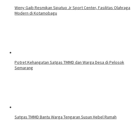
Weny Gaib Resmikan Sipatuo Jr Sport Center, Fasilitas Olahraga
Modern di Kotamobagu
Potret Kehangatan Satgas TMMD dan Warga Desa di Pelosok
Semarang
Satgas TMMD Bantu Warga Tengaran Susun Hebel Rumah