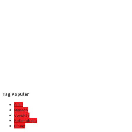
Tag Populer
Sulut
Manado
Covid-19
Kotamobagu
Bitung