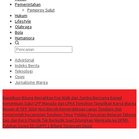
Pemerintahan
Pemprov Sulut
Hukum
Lifestyle
Olahraga
Bola
Humaniora
Advetorial
Indeks Berita
Teknologi
Opini
Jurnalisme Warga
Berita Terkini
Bapelkum Bitung Meriahkan Fun Walk dan Zumba Bersama Kanwil
Kemenkum Sulut
LPP Manado dan LPKA Tomohon Tampilkan Karya Warga
Binaan di TIFF 2026
Aksi Bersih Kemerdekaan Lapas Tondano dan
Pemerintah Kecamatan Tondano Timur
Pelaku Pencurian Belasan Tabung
Gas dan Kursi Plastik Tak Berkutik Saat Ditangkap
Mengadu ke DPRD,
Puluhan Siswa SD GUPPI 1 Bitung Terancam Diusir