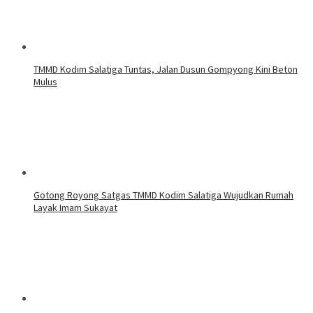
TMMD Kodim Salatiga Tuntas, Jalan Dusun Gompyong Kini Beton
Mulus
Gotong Royong Satgas TMMD Kodim Salatiga Wujudkan Rumah
Layak Imam Sukayat