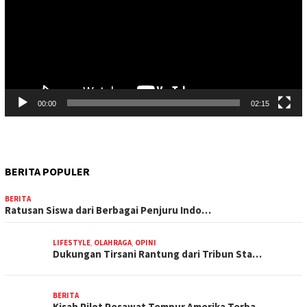
00:00
02:15
BERITA POPULER
BERITA
Ratusan Siswa dari Berbagai Penjuru Indo…
LIFESTYLE
,
OLAHRAGA
,
OPINI
Dukungan Tirsani Rantung dari Tribun Sta…
BERITA
Kisah Pilot Pesawat Tempur Amerika Terba…