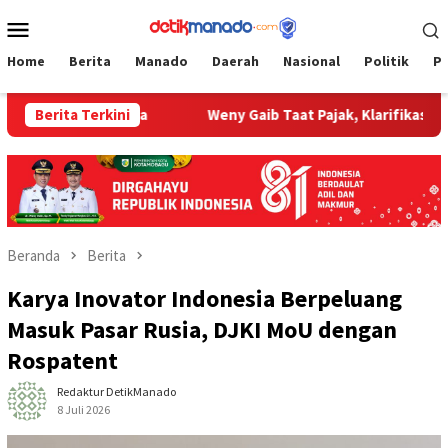
Loncat
Menu
ke
Mobile
konten
Home
Berita
Manado
Daerah
Nasional
Politik
P
ngunan Desa
Berita Terkini
Weny Gaib Taat Pajak, Klarifikasi Data Perpa
Beranda
Berita
Karya Inovator Indonesia Berpeluang
Masuk Pasar Rusia, DJKI MoU dengan
Rospatent
Redaktur DetikManado
8 Juli 2026