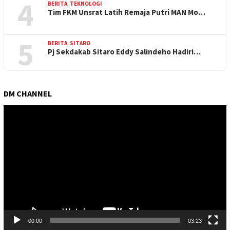
4
BERITA
,
TEKNOLOGI
Tim FKM Unsrat Latih Remaja Putri MAN Mo…
5
BERITA
,
SITARO
Pj Sekdakab Sitaro Eddy Salindeho Hadiri…
DM CHANNEL
Pemutar
Video
00:00
03:23