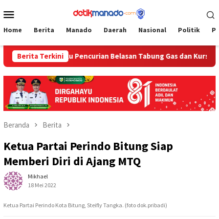
Loncat
Menu
ke
Mobile
konten
Home
Berita
Manado
Daerah
Nasional
Politik
P
Berita Terkini
Pelaku Pencurian Belasan Tabung Gas dan Kursi Plastik Ta
Beranda
Berita
Ketua Partai Perindo Bitung Siap
Memberi Diri di Ajang MTQ
Mikhael
18 Mei 2022
Ketua Partai Perindo Kota Bitung, Steifly Tangka. (foto dok.pribadi)