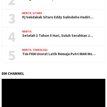
3
BERITA
,
SITARO
Pj Sekdakab Sitaro Eddy Salindeho Hadiri…
4
BERITA
Setelah 3 Tahun 5 Hari, Suluh Serahkan J…
5
BERITA
,
TEKNOLOGI
Tim FKM Unsrat Latih Remaja Putri MAN Mo…
DM CHANNEL
Pemutar
Video