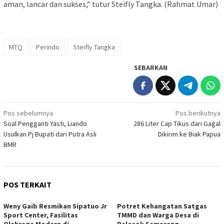
aman, lancar dan sukses,” tutur Steifly Tangka. (Rahmat Umar)
MTQ
Perindo
Steifly Tangka
SEBARKAN
Navigasi
Pos sebelumnya
Pos berikutnya
Soal Pengganti Yasti, Liando
286 Liter Cap Tikus dari Gagal
pos
Usulkan Pj Bupati dari Putra Asli
Dikirim ke Biak Papua
BMR
POS TERKAIT
Weny Gaib Resmikan Sipatuo Jr
Potret Kehangatan Satgas
Sport Center, Fasilitas
TMMD dan Warga Desa di