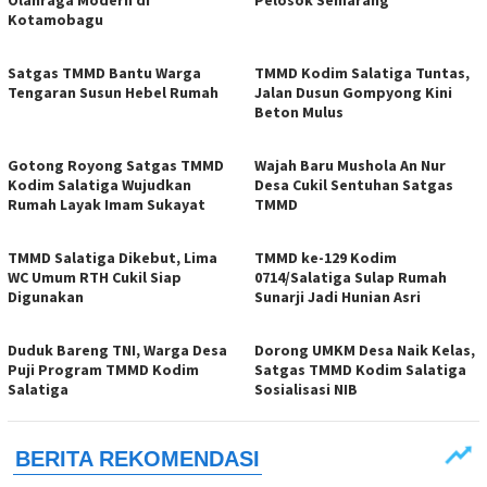
Olahraga Modern di
Pelosok Semarang
Kotamobagu
Satgas TMMD Bantu Warga
TMMD Kodim Salatiga Tuntas,
Tengaran Susun Hebel Rumah
Jalan Dusun Gompyong Kini
Beton Mulus
Gotong Royong Satgas TMMD
Wajah Baru Mushola An Nur
Kodim Salatiga Wujudkan
Desa Cukil Sentuhan Satgas
Rumah Layak Imam Sukayat
TMMD
TMMD Salatiga Dikebut, Lima
TMMD ke-129 Kodim
WC Umum RTH Cukil Siap
0714/Salatiga Sulap Rumah
Digunakan
Sunarji Jadi Hunian Asri
Duduk Bareng TNI, Warga Desa
Dorong UMKM Desa Naik Kelas,
Puji Program TMMD Kodim
Satgas TMMD Kodim Salatiga
Salatiga
Sosialisasi NIB