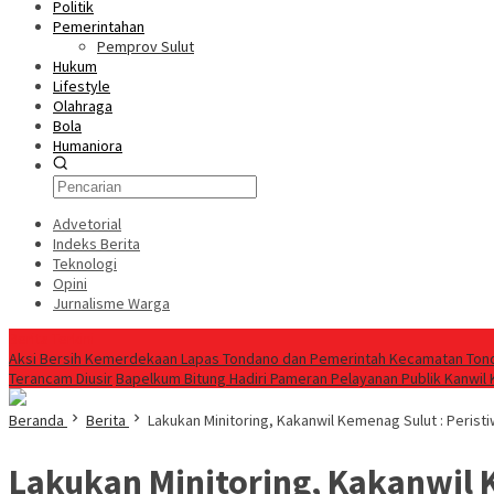
Politik
Pemerintahan
Pemprov Sulut
Hukum
Lifestyle
Olahraga
Bola
Humaniora
Advetorial
Indeks Berita
Teknologi
Opini
Jurnalisme Warga
Berita Terkini
Aksi Bersih Kemerdekaan Lapas Tondano dan Pemerintah Kecamatan Ton
Terancam Diusir
‎Bapelkum Bitung Hadiri Pameran Pelayanan Publik Kanwi
Beranda
Berita
Lakukan Minitoring, Kakanwil Kemenag Sulut : Peristiw
Lakukan Minitoring, Kakanwil K