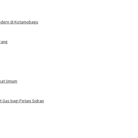
Modern di Kotamobagu
rang
akat Umum
 Gas bagi Petani Sidrap