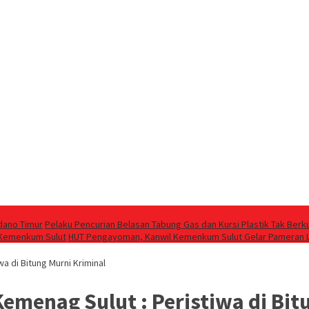
dano Timur
Pelaku Pencurian Belasan Tabung Gas dan Kursi Plastik Tak Berk
l Kemenkum Sulut
HUT Pengayoman, Kanwil Kemenkum Sulut Gelar Pameran 
a di Bitung Murni Kriminal
emenag Sulut : Peristiwa di Bit