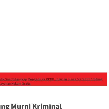
utik Saat Ditangkap
Mengadu ke DPRD, Puluhan Siswa SD GUPPI 1 Bitung
Layanan Hukum Gratis
ung Murni Kriminal