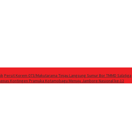
ik
Persit Korem 073/Makutarama Tinjau Langsung Sumur Bor TMMD Salatiga
Lepas Kontingen Pramuka Kotamobagu Menuju Jambore Nasional ke-12