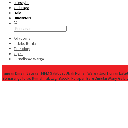
Lifestyle
Olahraga
Bola
Humaniora
Advetorial
Indeks Berita
Teknologi
Opini
Jurnalisme Warga
Berita Terkini
Tangan Dingin Satgas TMMD Salatiga, Ubah Rumah Warga Jadi Hunian Estet
Semarang, Teras Rumah Tak Lagi Becek, Harapan Baru Dimulai
Weny Gaib 