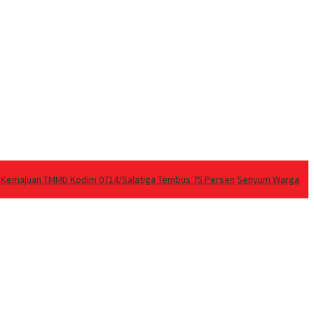
Kemajuan TMMD Kodim 0714/Salatiga Tembus 75 Persen
Senyum Warga