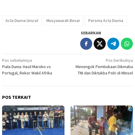
Acta Diurna Unsrat
Musyawarah Besar
Persma Acta Diurna
SEBARKAN
Navigasi
Pos sebelumnya
Pos berikutnya
Piala Dunia: Hasil Maroko vs
Menengok Pembukaan Dikmaba
pos
Portugal, Rekor Wakil Afrika
TNI dan Diktukba Polri di Minsel
POS TERKAIT