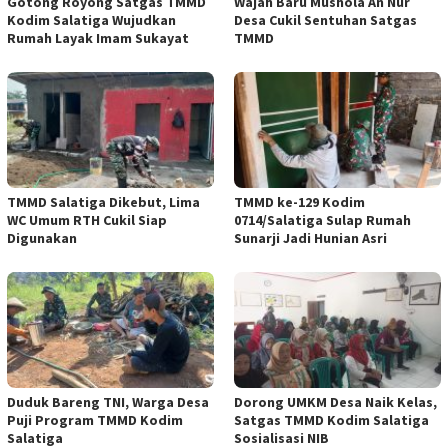
Gotong Royong Satgas TMMD
Wajah Baru Mushola An Nur
Kodim Salatiga Wujudkan
Desa Cukil Sentuhan Satgas
Rumah Layak Imam Sukayat
TMMD
TMMD Salatiga Dikebut, Lima
TMMD ke-129 Kodim
WC Umum RTH Cukil Siap
0714/Salatiga Sulap Rumah
Digunakan
Sunarji Jadi Hunian Asri
Duduk Bareng TNI, Warga Desa
Dorong UMKM Desa Naik Kelas,
Puji Program TMMD Kodim
Satgas TMMD Kodim Salatiga
Salatiga
Sosialisasi NIB