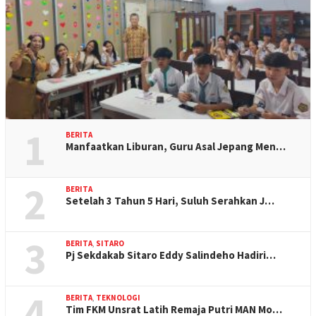
1
BERITA
Manfaatkan Liburan, Guru Asal Jepang Men…
2
BERITA
Setelah 3 Tahun 5 Hari, Suluh Serahkan J…
3
BERITA
,
SITARO
Pj Sekdakab Sitaro Eddy Salindeho Hadiri…
4
BERITA
,
TEKNOLOGI
Tim FKM Unsrat Latih Remaja Putri MAN Mo…