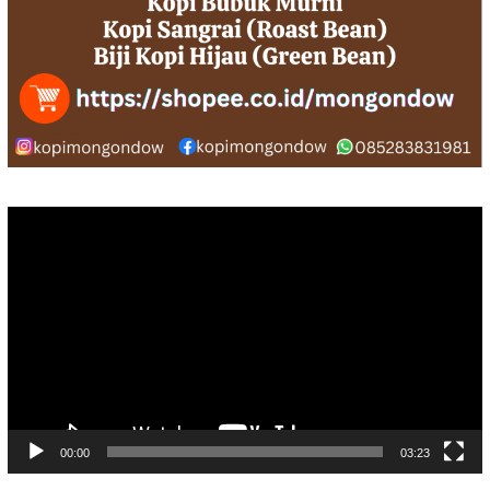
Pemutar
Video
00:00
03:23