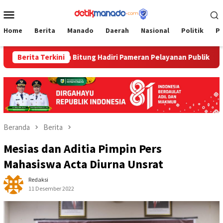
Loncat
Menu
ke
Mobile
konten
Home
Berita
Manado
Daerah
Nasional
Politik
P
pelkum Bitung Hadiri Pameran Pelayanan Publik Kanwil Kemenkum
Berita Terkini
Beranda
Berita
Mesias dan Aditia Pimpin Pers
Mahasiswa Acta Diurna Unsrat
Redaksi
11 Desember 2022