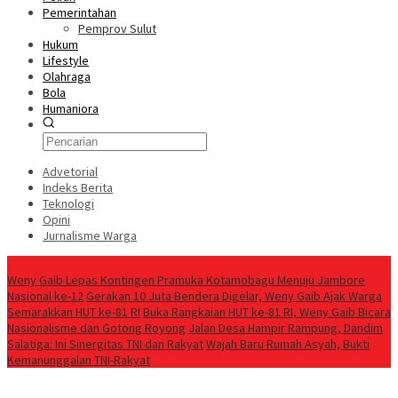
Pemerintahan
Pemprov Sulut
Hukum
Lifestyle
Olahraga
Bola
Humaniora
Advetorial
Indeks Berita
Teknologi
Opini
Jurnalisme Warga
Berita Terkini
Weny Gaib Lepas Kontingen Pramuka Kotamobagu Menuju Jambore
Nasional ke-12
Gerakan 10 Juta Bendera Digelar, Weny Gaib Ajak Warga
Semarakkan HUT ke-81 RI
Buka Rangkaian HUT ke-81 RI, Weny Gaib Bicara
Nasionalisme dan Gotong Royong
Jalan Desa Hampir Rampung, Dandim
Salatiga: Ini Sinergitas TNI dan Rakyat
Wajah Baru Rumah Asyah, Bukti
Kemanunggalan TNI-Rakyat