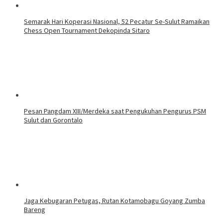
Semarak Hari Koperasi Nasional, 52 Pecatur Se-Sulut Ramaikan
Chess Open Tournament Dekopinda Sitaro
Pesan Pangdam XIII/Merdeka saat Pengukuhan Pengurus PSM
Sulut dan Gorontalo
Jaga Kebugaran Petugas, Rutan Kotamobagu Goyang Zumba
Bareng