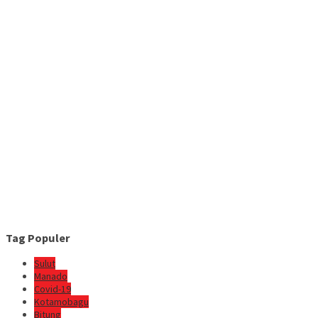
Tag Populer
Sulut
Manado
Covid-19
Kotamobagu
Bitung