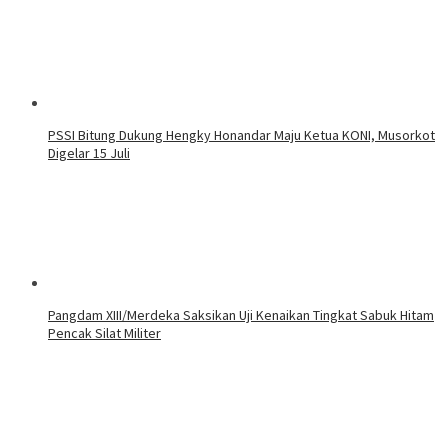
PSSI Bitung Dukung Hengky Honandar Maju Ketua KONI, Musorkot
Digelar 15 Juli
Pangdam XIII/Merdeka Saksikan Uji Kenaikan Tingkat Sabuk Hitam
Pencak Silat Militer