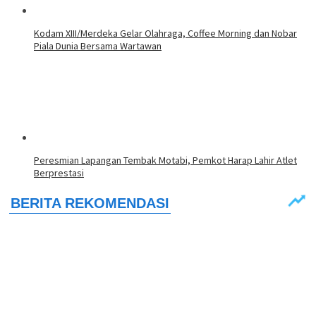
Kodam XIII/Merdeka Gelar Olahraga, Coffee Morning dan Nobar
Piala Dunia Bersama Wartawan
Peresmian Lapangan Tembak Motabi, Pemkot Harap Lahir Atlet
Berprestasi