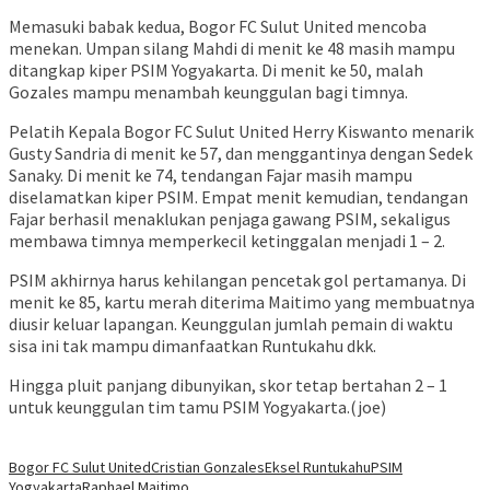
Memasuki babak kedua, Bogor FC Sulut United mencoba
menekan. Umpan silang Mahdi di menit ke 48 masih mampu
ditangkap kiper PSIM Yogyakarta. Di menit ke 50, malah
Gozales mampu menambah keunggulan bagi timnya.
Pelatih Kepala Bogor FC Sulut United Herry Kiswanto menarik
Gusty Sandria di menit ke 57, dan menggantinya dengan Sedek
Sanaky. Di menit ke 74, tendangan Fajar masih mampu
diselamatkan kiper PSIM. Empat menit kemudian, tendangan
Fajar berhasil menaklukan penjaga gawang PSIM, sekaligus
membawa timnya memperkecil ketinggalan menjadi 1 – 2.
PSIM akhirnya harus kehilangan pencetak gol pertamanya. Di
menit ke 85, kartu merah diterima Maitimo yang membuatnya
diusir keluar lapangan. Keunggulan jumlah pemain di waktu
sisa ini tak mampu dimanfaatkan Runtukahu dkk.
Hingga pluit panjang dibunyikan, skor tetap bertahan 2 – 1
untuk keunggulan tim tamu PSIM Yogyakarta.(joe)
Bogor FC Sulut United
Cristian Gonzales
Eksel Runtukahu
PSIM
Yogyakarta
Raphael Maitimo