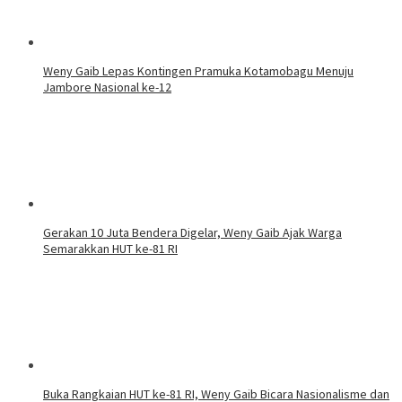
Weny Gaib Lepas Kontingen Pramuka Kotamobagu Menuju
Jambore Nasional ke-12
Gerakan 10 Juta Bendera Digelar, Weny Gaib Ajak Warga
Semarakkan HUT ke-81 RI
Buka Rangkaian HUT ke-81 RI, Weny Gaib Bicara Nasionalisme dan