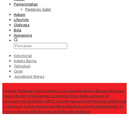
Pemerintahan
Pemprov Sulut
Hukum
Lifestyle
Olahraga
Bola
Humaniora
Advetorial
Indeks Berita
Teknologi
Opini
Jurnalisme Warga
Berita Terkini
Pemuda Tengaran Sukses Panen Cuan Lewat Budidaya Burung Berkicau
Prajurit Kodim 0714/Salatiga Lestarikan Situs Watu Lumpang di
Semarang
Resmi Dibuka, MPLS Sekolah Nasional Terintegrasi 4 Minut dan
13 Bolmong
‎Arahan Kepala Bapelkum Bitung ke Peserta MagangHub
‎15
Peserta MagangHub Bergabung di Bapelkum Bitung