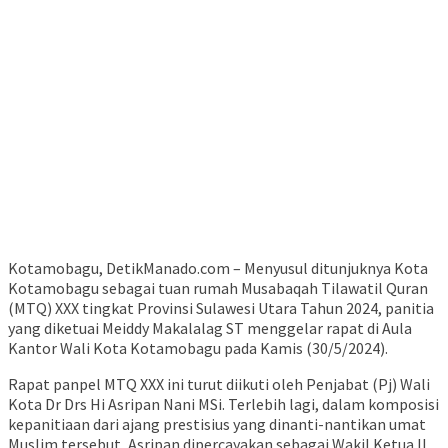
Kotamobagu, DetikManado.com – Menyusul ditunjuknya Kota
Kotamobagu sebagai tuan rumah Musabaqah Tilawatil Quran
(MTQ) XXX tingkat Provinsi Sulawesi Utara Tahun 2024, panitia
yang diketuai Meiddy Makalalag ST menggelar rapat di Aula
Kantor Wali Kota Kotamobagu pada Kamis (30/5/2024).
Rapat panpel MTQ XXX ini turut diikuti oleh Penjabat (Pj) Wali
Kota Dr Drs Hi Asripan Nani MSi. Terlebih lagi, dalam komposisi
kepanitiaan dari ajang prestisius yang dinanti-nantikan umat
Muslim tersebut, Asripan dipercayakan sebagai Wakil Ketua II.