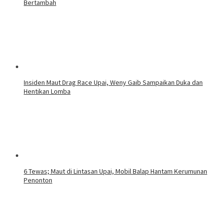
Bertambah
Insiden Maut Drag Race Upai, Weny Gaib Sampaikan Duka dan
Hentikan Lomba
6 Tewas; Maut di Lintasan Upai, Mobil Balap Hantam Kerumunan
Penonton