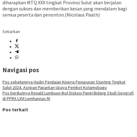
diharapkan MTQ XXX tingkat Provinsi Sulut akan berjalan
dengan sukses dan memberikan kesan yang mendalam bagi
semua peserta dan penonton.(Nicolaus Paath)
Sebarkan
Navigasi pos
Pos sebelumnya
Hadiri Penilaian Kinerja Penurunan Stunting Tingkat
Sulut 2024, Asripan Paparkan Upaya Pemkot Kotamobagu
Pos berikutnya
Ronald Lumbuun Ikut Diskusi Panel Bidang Studi Geografi
di PPRA LXVI Lemhannas RI
Pos terkait