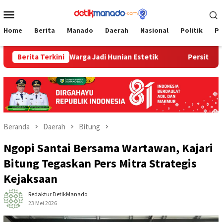
Loncat
Menu
ke
Mobile
konten
Home
Berita
Manado
Daerah
Nasional
Politik
P
Ubah Rumah Warga Jadi Hunian Estetik
Berita Terkini
Persit Korem 073
Beranda
Daerah
Bitung
Ngopi Santai Bersama Wartawan, Kajari
Bitung Tegaskan Pers Mitra Strategis
Kejaksaan
Redaktur DetikManado
23 Mei 2026