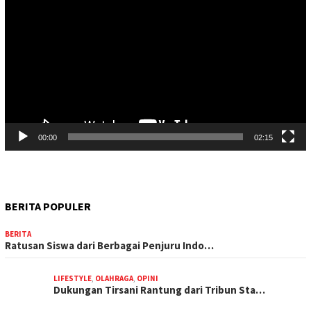
Video
00:00
02:15
BERITA POPULER
BERITA
Ratusan Siswa dari Berbagai Penjuru Indo…
LIFESTYLE
,
OLAHRAGA
,
OPINI
Dukungan Tirsani Rantung dari Tribun Sta…