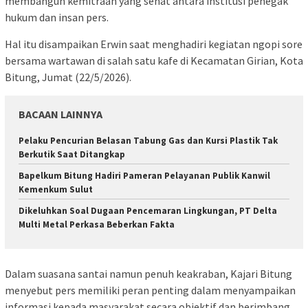
membangun kemitraan yang sehat antara institusi penegak
hukum dan insan pers.
Hal itu disampaikan Erwin saat menghadiri kegiatan ngopi sore
bersama wartawan di salah satu kafe di Kecamatan Girian, Kota
Bitung, Jumat (22/5/2026).
BACAAN LAINNYA
Pelaku Pencurian Belasan Tabung Gas dan Kursi Plastik Tak
Berkutik Saat Ditangkap
‎Bapelkum Bitung Hadiri Pameran Pelayanan Publik Kanwil
Kemenkum Sulut
Dikeluhkan Soal Dugaan Pencemaran Lingkungan, PT Delta
Multi Metal Perkasa Beberkan Fakta
Dalam suasana santai namun penuh keakraban, Kajari Bitung
menyebut pers memiliki peran penting dalam menyampaikan
informasi kepada masyarakat secara objektif dan berimbang.