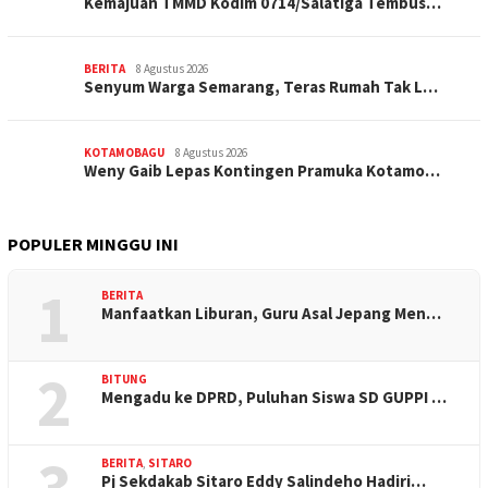
Kemajuan TMMD Kodim 0714/Salatiga Tembus…
BERITA
8 Agustus 2026
Senyum Warga Semarang, Teras Rumah Tak L…
KOTAMOBAGU
8 Agustus 2026
Weny Gaib Lepas Kontingen Pramuka Kotamo…
POPULER MINGGU INI
1
BERITA
Manfaatkan Liburan, Guru Asal Jepang Men…
2
BITUNG
Mengadu ke DPRD, Puluhan Siswa SD GUPPI …
3
BERITA
,
SITARO
Pj Sekdakab Sitaro Eddy Salindeho Hadiri…