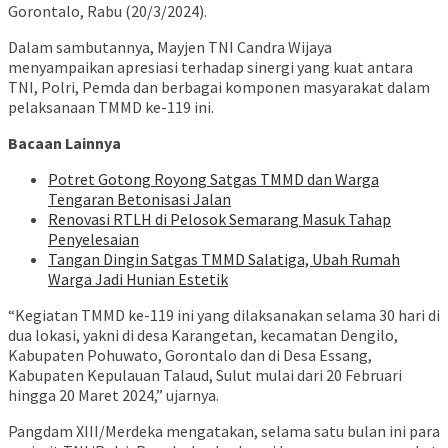
Gorontalo, Rabu (20/3/2024).
Dalam sambutannya, Mayjen TNI Candra Wijaya
menyampaikan apresiasi terhadap sinergi yang kuat antara
TNI, Polri, Pemda dan berbagai komponen masyarakat dalam
pelaksanaan TMMD ke-119 ini.
Bacaan Lainnya
Potret Gotong Royong Satgas TMMD dan Warga
Tengaran Betonisasi Jalan
Renovasi RTLH di Pelosok Semarang Masuk Tahap
Penyelesaian
Tangan Dingin Satgas TMMD Salatiga, Ubah Rumah
Warga Jadi Hunian Estetik
“Kegiatan TMMD ke-119 ini yang dilaksanakan selama 30 hari di
dua lokasi, yakni di desa Karangetan, kecamatan Dengilo,
Kabupaten Pohuwato, Gorontalo dan di Desa Essang,
Kabupaten Kepulauan Talaud, Sulut mulai dari 20 Februari
hingga 20 Maret 2024,” ujarnya.
Pangdam XIII/Merdeka mengatakan, selama satu bulan ini para