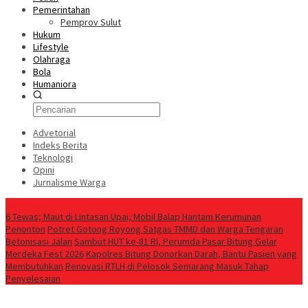
Pemerintahan
Pemprov Sulut
Hukum
Lifestyle
Olahraga
Bola
Humaniora
Advetorial
Indeks Berita
Teknologi
Opini
Jurnalisme Warga
Berita Terkini
6 Tewas; Maut di Lintasan Upai, Mobil Balap Hantam Kerumunan
Penonton
Potret Gotong Royong Satgas TMMD dan Warga Tengaran
Betonisasi Jalan
Sambut HUT ke-81 RI, Perumda Pasar Bitung Gelar
Merdeka Fest 2026
Kapolres Bitung Donorkan Darah, Bantu Pasien yang
Membutuhkan
Renovasi RTLH di Pelosok Semarang Masuk Tahap
Penyelesaian