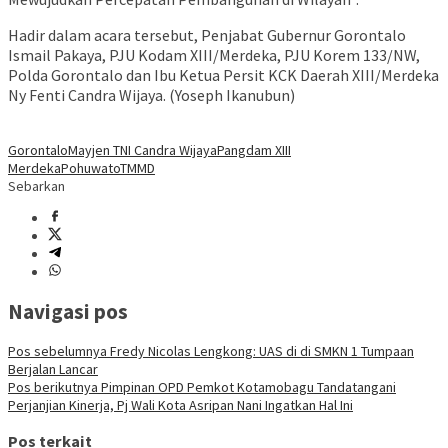
Hadir dalam acara tersebut, Penjabat Gubernur Gorontalo
Ismail Pakaya, PJU Kodam XIII/Merdeka, PJU Korem 133/NW,
Polda Gorontalo dan Ibu Ketua Persit KCK Daerah XIII/Merdeka
Ny Fenti Candra Wijaya. (Yoseph Ikanubun)
Gorontalo
Mayjen TNI Candra Wijaya
Pangdam XIII
Merdeka
Pohuwato
TMMD
Sebarkan
Navigasi pos
Pos sebelumnya
Fredy Nicolas Lengkong: UAS di di SMKN 1 Tumpaan
Berjalan Lancar
Pos berikutnya
Pimpinan OPD Pemkot Kotamobagu Tandatangani
Perjanjian Kinerja, Pj Wali Kota Asripan Nani Ingatkan Hal Ini
Pos terkait