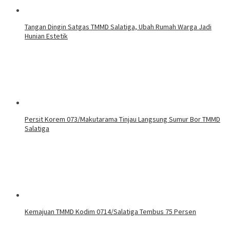
Tangan Dingin Satgas TMMD Salatiga, Ubah Rumah Warga Jadi
Hunian Estetik
Persit Korem 073/Makutarama Tinjau Langsung Sumur Bor TMMD
Salatiga
Kemajuan TMMD Kodim 0714/Salatiga Tembus 75 Persen