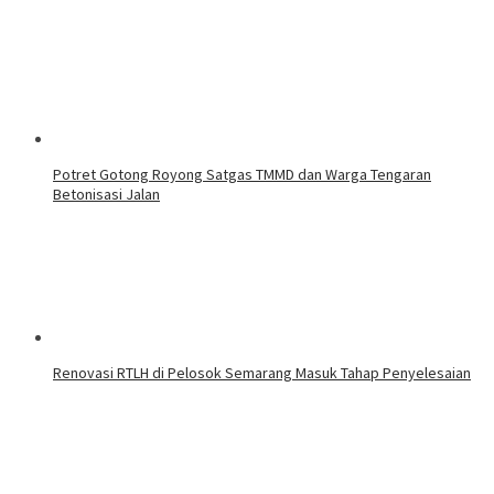
Potret Gotong Royong Satgas TMMD dan Warga Tengaran
Betonisasi Jalan
Renovasi RTLH di Pelosok Semarang Masuk Tahap Penyelesaian