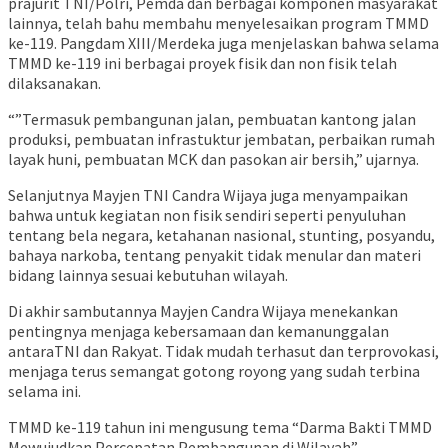
prajurit TNI/Polri, Pemda dan berbagai komponen masyarakat
lainnya, telah bahu membahu menyelesaikan program TMMD
ke-119. Pangdam XIII/Merdeka juga menjelaskan bahwa selama
TMMD ke-119 ini berbagai proyek fisik dan non fisik telah
dilaksanakan.
“”Termasuk pembangunan jalan, pembuatan kantong jalan
produksi, pembuatan infrastuktur jembatan, perbaikan rumah
layak huni, pembuatan MCK dan pasokan air bersih,” ujarnya.
Selanjutnya Mayjen TNI Candra Wijaya juga menyampaikan
bahwa untuk kegiatan non fisik sendiri seperti penyuluhan
tentang bela negara, ketahanan nasional, stunting, posyandu,
bahaya narkoba, tentang penyakit tidak menular dan materi
bidang lainnya sesuai kebutuhan wilayah.
Di akhir sambutannya Mayjen Candra Wijaya menekankan
pentingnya menjaga kebersamaan dan kemanunggalan
antaraTNI dan Rakyat. Tidak mudah terhasut dan terprovokasi,
menjaga terus semangat gotong royong yang sudah terbina
selama ini.
TMMD ke-119 tahun ini mengusung tema “Darma Bakti TMMD
Mewujudkan Percepatan Pembangunan di Wilayah”.