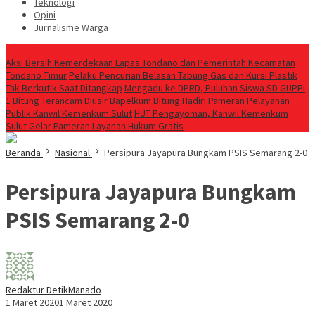
Teknologi
Opini
Jurnalisme Warga
Berita Terkini
Aksi Bersih Kemerdekaan Lapas Tondano dan Pemerintah Kecamatan
Tondano Timur
Pelaku Pencurian Belasan Tabung Gas dan Kursi Plastik
Tak Berkutik Saat Ditangkap
Mengadu ke DPRD, Puluhan Siswa SD GUPPI
1 Bitung Terancam Diusir
‎Bapelkum Bitung Hadiri Pameran Pelayanan
Publik Kanwil Kemenkum Sulut
HUT Pengayoman, Kanwil Kemenkum
Sulut Gelar Pameran Layanan Hukum Gratis
Beranda
Nasional
Persipura Jayapura Bungkam PSIS Semarang 2-0
Persipura Jayapura Bungkam
PSIS Semarang 2-0
Redaktur DetikManado
1 Maret 2020
1 Maret 2020