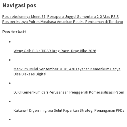
Navigasi pos
Pos sebelumnya
Menit 87, Persipura Unggul Sementara 2-0 Atas PSIS
Pos berikutnya
Polres Minahasa Amankan Pelaku Penikaman di Tondano
Pos terkait
Weny Gaib Buka TIDAR Drag Race–Drag Bike 2026
Menkum: Mulai September 2026, 470 Layanan Kemenkum Hanya
Bisa Diakses Digital
DJKI Kemenkum Cari Perusahaan Penggerak Komersialisasi Paten
Kakanwil Ditjen Imigrasi Sulut Paparkan Strategi Penanganan PFDs