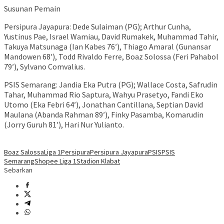
Susunan Pemain
Persipura Jayapura: Dede Sulaiman (PG); Arthur Cunha,
Yustinus Pae, Israel Wamiau, David Rumakek, Muhammad Tahir,
Takuya Matsunaga (Ian Kabes 76′), Thiago Amaral (Gunansar
Mandowen 68′), Todd Rivaldo Ferre, Boaz Solossa (Feri Pahabol
79′), Sylvano Comvalius.
PSIS Semarang: Jandia Eka Putra (PG); Wallace Costa, Safrudin
Tahar, Muhammad Rio Saptura, Wahyu Prasetyo, Fandi Eko
Utomo (Eka Febri 64′), Jonathan Cantillana, Septian David
Maulana (Abanda Rahman 89′), Finky Pasamba, Komarudin
(Jorry Guruh 81′), Hari Nur Yulianto.
Boaz Salossa
Liga 1
Persipura
Persipura Jayapura
PSIS
PSIS
Semarang
Shopee Liga 1
Stadion Klabat
Sebarkan