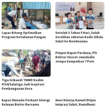
Lapas Bitung Optimalkan
Setelah 3 Tahun 5 Hari, Suluh
Program Ketahanan Pangan
Serahkan Jabatan Kadis Dikda
Sulut ke Rondonuwu
Pimpin Rapat Perdana, Plt
Rektor Unsrat Jamaludin
Jompa Sampaikan 7 Poin
Tiga Srikandi TMMD Kodim
0714/Salatiga Jadi Inspirasi
Pembangunan Desa
Bapas Manado Perkuat Sinergi
Anev Kinerja Kanwil Ditjen
Kelayan Binter Bersama
Imigrasi Sulut, Ramdhani: