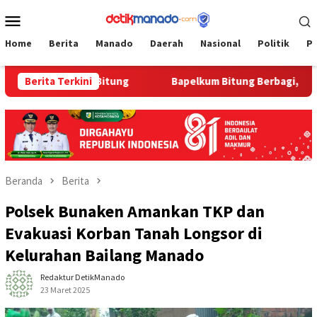
Loncat
Menu
ke
Mobile
konten
Home
Berita
Manado
Daerah
Nasional
Politik
P
 Bapelkum Bitung
Berita Terkini
‎Bapelkum Bitung Berbagi, Semarak HU
Beranda
Berita
Polsek Bunaken Amankan TKP dan
Evakuasi Korban Tanah Longsor di
Kelurahan Bailang Manado
Redaktur DetikManado
23 Maret 2025