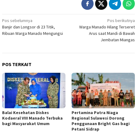
Navigasi
Pos sebelumnya
Pos berikutnya
Banjir dan Longsor di 23 Titik,
Warga Manado Hilang Terseret
pos
Ribuan Warga Manado Mengungsi
Arus saat Mandi di Bawah
Jembatan Miangas
POS TERKAIT
Balai Kesehatan Diskes
Pertamina Patra Niaga
Kodaeral VIII Manado Terbuka
Regional Sulawesi Dorong
bagi Masyarakat Umum
Penggunaan Bright Gas bagi
Petani Sidrap