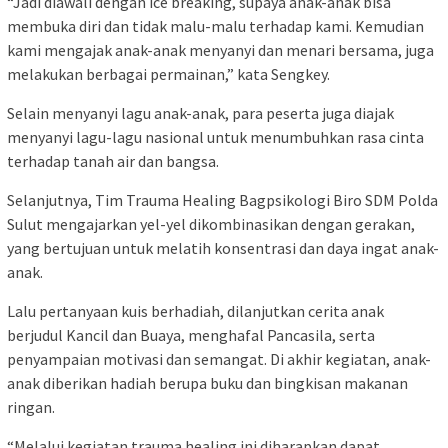
“Jadi diawali dengan ice breaking, supaya anak-anak bisa
membuka diri dan tidak malu-malu terhadap kami. Kemudian
kami mengajak anak-anak menyanyi dan menari bersama, juga
melakukan berbagai permainan,” kata Sengkey.
Selain menyanyi lagu anak-anak, para peserta juga diajak
menyanyi lagu-lagu nasional untuk menumbuhkan rasa cinta
terhadap tanah air dan bangsa.
Selanjutnya, Tim Trauma Healing Bagpsikologi Biro SDM Polda
Sulut mengajarkan yel-yel dikombinasikan dengan gerakan,
yang bertujuan untuk melatih konsentrasi dan daya ingat anak-
anak.
Lalu pertanyaan kuis berhadiah, dilanjutkan cerita anak
berjudul Kancil dan Buaya, menghafal Pancasila, serta
penyampaian motivasi dan semangat. Di akhir kegiatan, anak-
anak diberikan hadiah berupa buku dan bingkisan makanan
ringan.
“Melalui kegiatan trauma healing ini diharapkan dapat