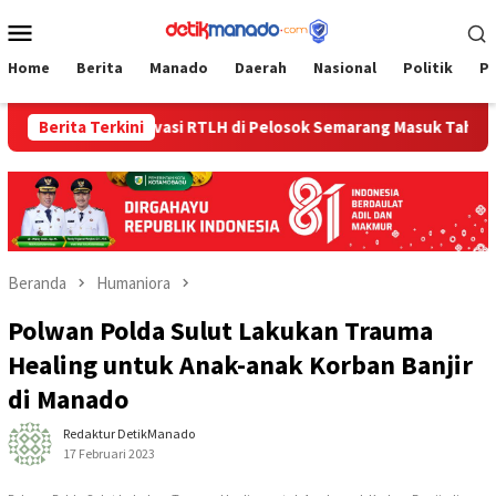
Loncat
Menu
ke
Mobile
konten
Home
Berita
Manado
Daerah
Nasional
Politik
P
n
Berita Terkini
Renovasi RTLH di Pelosok Semarang Masuk Tahap Penye
Beranda
Humaniora
Polwan Polda Sulut Lakukan Trauma
Healing untuk Anak-anak Korban Banjir
di Manado
Redaktur DetikManado
17 Februari 2023