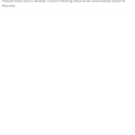
Polwan Polda Sulut Lakukan Trauma Healing untuk Anak-anak Korban Banjir di
Manado