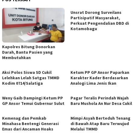
Unsrat Dorong Surveilans
Partisipatif Masyarakat,
Perkuat Pengendalian DBD di
Kotamobagu
Kapolres Bitung Donorkan
Darah, Bantu Pasien yang
Membutuhkan
Aksi Polos Siswa SD Cukil
Ketum PP GP Ansor Paparkan
Lelehkan Lelah Satgas TMMD
Karakter Kader Berdasarkan
Kodim 0714/Salatiga
Analogi Lima Jenis Ikan
Weny Gaib Dampingi Ketum PP
Pagar Teralis Perindah Wajah
GP Ansor Temui Gubernur Sulut
Baru Mushola An Nur Desa Cukil
Kemenag dan Pemkab
Mimpi Asyah Berteduh Tenang
Minahasa Bentengi Generasi
di Bawah Atap Baru Terwujud
Emas dari Ancaman Hoaks
Melalui TMMD