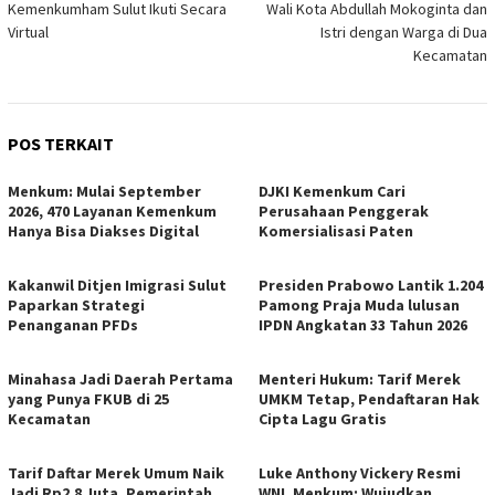
Kemenkumham Sulut Ikuti Secara
Wali Kota Abdullah Mokoginta dan
Virtual
Istri dengan Warga di Dua
Kecamatan
POS TERKAIT
Menkum: Mulai September
DJKI Kemenkum Cari
2026, 470 Layanan Kemenkum
Perusahaan Penggerak
Hanya Bisa Diakses Digital
Komersialisasi Paten
Kakanwil Ditjen Imigrasi Sulut
Presiden Prabowo Lantik 1.204
Paparkan Strategi
Pamong Praja Muda lulusan
Penanganan PFDs
IPDN Angkatan 33 Tahun 2026
Minahasa Jadi Daerah Pertama
Menteri Hukum: Tarif Merek
yang Punya FKUB di 25
UMKM Tetap, Pendaftaran Hak
Kecamatan
Cipta Lagu Gratis
Tarif Daftar Merek Umum Naik
Luke Anthony Vickery Resmi
Jadi Rp2,8 Juta, Pemerintah
WNI, Menkum: Wujudkan