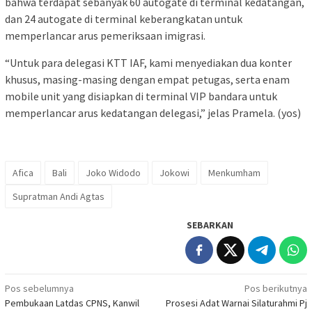
bahwa terdapat sebanyak 60 autogate di terminal kedatangan,
dan 24 autogate di terminal keberangkatan untuk
memperlancar arus pemeriksaan imigrasi.
“Untuk para delegasi KTT IAF, kami menyediakan dua konter
khusus, masing-masing dengan empat petugas, serta enam
mobile unit yang disiapkan di terminal VIP bandara untuk
memperlancar arus kedatangan delegasi,” jelas Pramela. (yos)
Afica
Bali
Joko Widodo
Jokowi
Menkumham
Supratman Andi Agtas
SEBARKAN
Navigasi
Pos sebelumnya
Pos berikutnya
Pembukaan Latdas CPNS, Kanwil
Prosesi Adat Warnai Silaturahmi Pj
pos