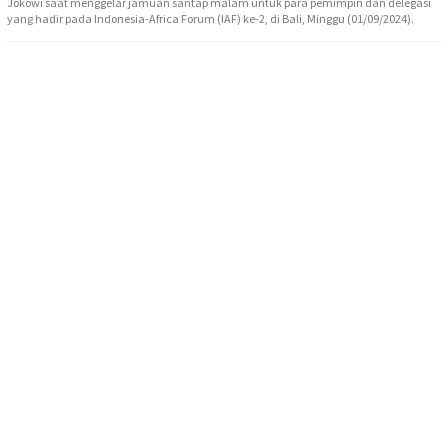
Jokowi saat menggelar jamuan santap malam untuk para pemimpin dan delegasi
yang hadir pada Indonesia-Africa Forum (IAF) ke-2, di Bali, Minggu (01/09/2024).