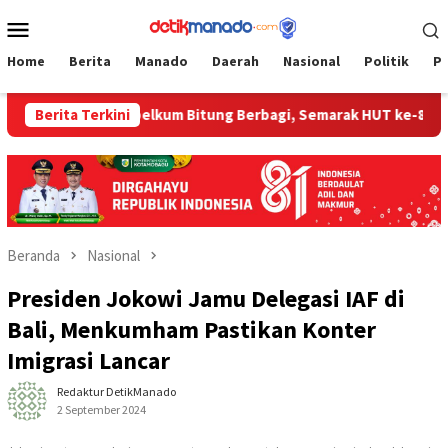
Loncat
Menu
ke
Mobile
konten
Home
Berita
Manado
Daerah
Nasional
Politik
P
ng
Berita Terkini
‎Bapelkum Bitung Berbagi, Semarak HUT ke-81 RI dan 
Beranda
Nasional
Presiden Jokowi Jamu Delegasi IAF di
Bali, Menkumham Pastikan Konter
Imigrasi Lancar
Redaktur DetikManado
2 September 2024