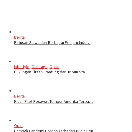
Berita
Ratusan Siswa dari Berbagai Penjuru Indo…
Lifestyle
,
Olahraga
,
Opini
Dukungan Tirsani Rantung dari Tribun Sta…
Berita
Kisah Pilot Pesawat Tempur Amerika Terba…
Opini
Dampak Pandemi Corona Terhadap Dunia Pen…