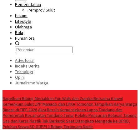
Pemerintahan
Pemprov Sulut
Hukum
Lifestyle
Olahraga
Bola
Humaniora
Advetorial
Indeks Berita
Teknologi
Opini
Jurnalisme Warga
Berita Terkini
Bapelkum Bitung Meriahkan Fun Walk dan Zumba Bersama Kanwil
Kemenkum Sulut
LPP Manado dan LPKA Tomohon Tampilkan Karya Warga
Binaan di TIFF 2026
Aksi Bersih Kemerdekaan Lapas Tondano dan
Pemerintah Kecamatan Tondano Timur
Pelaku Pencurian Belasan Tabung
Gas dan Kursi Plastik Tak Berkutik Saat Ditangkap
Mengadu ke DPRD,
Puluhan Siswa SD GUPPI 1 Bitung Terancam Diusir