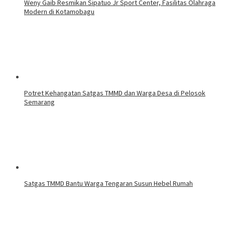
Weny Gaib Resmikan Sipatuo Jr Sport Center, Fasilitas Olahraga
Modern di Kotamobagu
Potret Kehangatan Satgas TMMD dan Warga Desa di Pelosok
Semarang
Satgas TMMD Bantu Warga Tengaran Susun Hebel Rumah