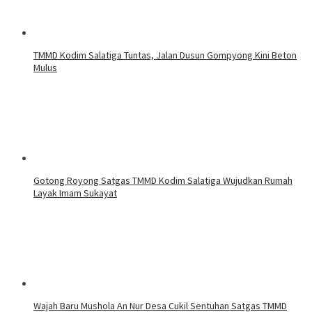
TMMD Kodim Salatiga Tuntas, Jalan Dusun Gompyong Kini Beton
Mulus
Gotong Royong Satgas TMMD Kodim Salatiga Wujudkan Rumah
Layak Imam Sukayat
Wajah Baru Mushola An Nur Desa Cukil Sentuhan Satgas TMMD