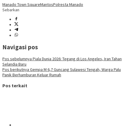
Manado Town Square
Mantos
Polresta Manado
Sebarkan
Navigasi pos
Pos sebelumnya
Piala Dunia 2026: Tegang di Los Angeles, Iran Tahan
Selandia Baru
Pos berikutnya
Gempa M 6,7 Guncang Sulawesi Tengah, Warga Palu
Panik Berhamburan Keluar Rumah
Pos terkait