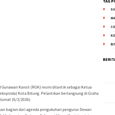
TAG P
S
M
CO
K
BI
BERIT
 Gunawan Kansil (RGK) resmi dilantik sebagai Ketua
ekopinda) Kota Bitung. Pelantikan berlangsung di Graha
 Jumat (6/3/2026).
kan bagian dari agenda pengukuhan pengurus Dewan