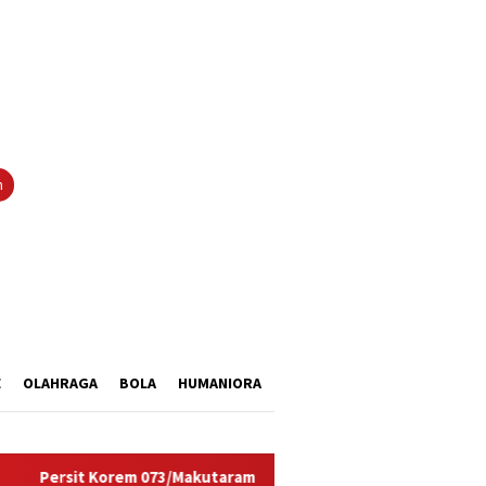
tutup
n
E
OLAHRAGA
BOLA
HUMANIORA
Korem 073/Makutarama Tinjau Langsung Sumur Bor TMMD Salatig