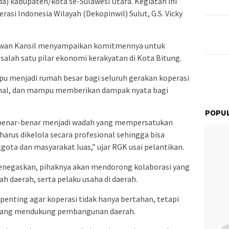
a) kabupaten/kota se-Sulawesi Utara. Kegiatan ini
si Indonesia Wilayah (Dekopinwil) Sulut, G.S. Vicky
awan Kansil menyampaikan komitmennya untuk
alah satu pilar ekonomi kerakyatan di Kota Bitung.
 menjadi rumah besar bagi seluruh gerakan koperasi
nal, dan mampu memberikan dampak nyata bagi
POPUL
 benar-benar menjadi wadah yang mempersatukan
harus dikelola secara profesional sehingga bisa
ta dan masyarakat luas,” ujar RGK usai pelantikan.
enegaskan, pihaknya akan mendorong kolaborasi yang
ah daerah, serta pelaku usaha di daerah.
penting agar koperasi tidak hanya bertahan, tetapi
yang mendukung pembangunan daerah.