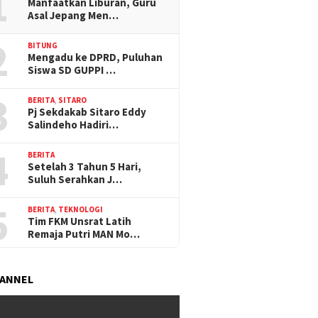
1
Manfaatkan Liburan, Guru
Asal Jepang Men…
2
BITUNG
Mengadu ke DPRD, Puluhan
Siswa SD GUPPI …
3
BERITA
,
SITARO
Pj Sekdakab Sitaro Eddy
Salindeho Hadiri…
4
BERITA
Setelah 3 Tahun 5 Hari,
Suluh Serahkan J…
5
BERITA
,
TEKNOLOGI
Tim FKM Unsrat Latih
Remaja Putri MAN Mo…
HANNEL