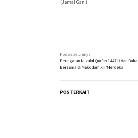
(Jamal Gani)
Navigasi
Pos sebelumnya
Peringatan Nuzulul Qur’an 1447 H dan Buka
pos
Bersama di Makodam XIII/Merdeka
POS TERKAIT