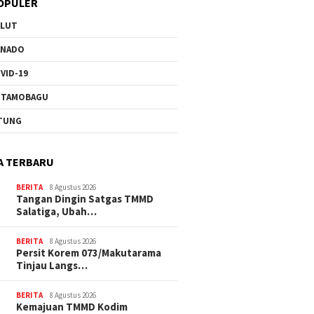
OPULER
ULUT
ANADO
VID-19
OTAMOBAGU
TUNG
A TERBARU
BERITA
8 Agustus 2026
Tangan Dingin Satgas TMMD
Salatiga, Ubah…
BERITA
8 Agustus 2026
Persit Korem 073/Makutarama
Tinjau Langs…
BERITA
8 Agustus 2026
Kemajuan TMMD Kodim