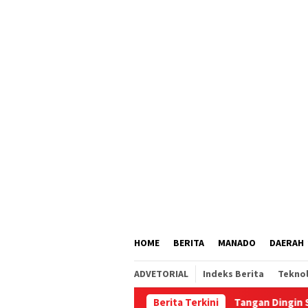
Loncat
tutup
ke
konten
HOME
BERITA
MANADO
DAERAH
ADVETORIAL
Indeks Berita
Tekno
Berita Terkini
Tangan Dingin Satgas TMMD 