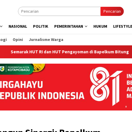
Pencarian
NASIONAL
POLITIK
PEMERINTAHAN
HUKUM
LIFESTYL
logi
Opini
Jurnalisme Warga
k HUT RI dan HUT Pengayoman di Bapelkum Bitung
‎Bap