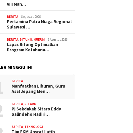
VIII Man…
BERITA
6 Agustus 2026
Pertamina Patra Niaga Regional
Sulawesi …
BERITA
,
BITUNG
,
HUKUM
6 Agustus 2026
Lapas Bitung Optimalkan
Program Ketahana…
ER MINGGU INI
1
BERITA
Manfaatkan Liburan, Guru
Asal Jepang Men…
2
BERITA
,
SITARO
Pj Sekdakab Sitaro Eddy
Salindeho Hadiri…
BERITA
,
TEKNOLOGI
Tim FKM Unsrat Latih