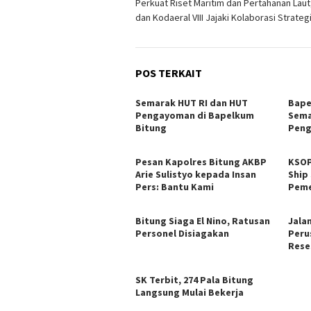
Perkuat Riset Maritim dan Pertahanan Laut
pos
dan Kodaeral VIII Jajaki Kolaborasi Strateg
POS TERKAIT
Semarak HUT RI dan HUT
‎Bap
Pengayoman di Bapelkum
Sema
Bitung
Peng
Pesan Kapolres Bitung AKBP
KSOP
Arie Sulistyo kepada Insan
Ship
Pers: Bantu Kami
Peme
Bitung Siaga El Nino, Ratusan
Jala
Personel Disiagakan
Peru
Rese
SK Terbit, 274 Pala Bitung
Langsung Mulai Bekerja