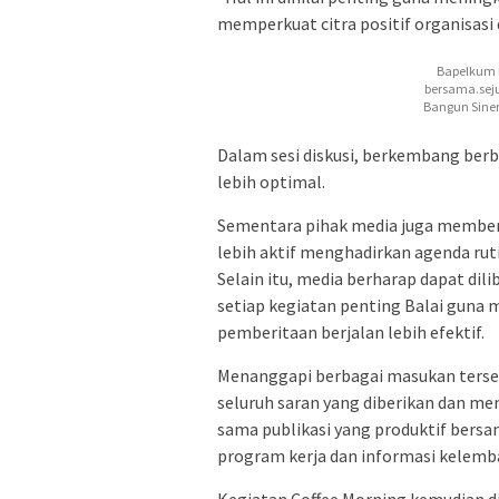
memperkuat citra positif organisasi d
Bapelkum B
bersama.seju
Bangun Siner
‎‎Dalam sesi diskusi, berkembang ber
lebih optimal.
‎Sementara pihak media juga member
lebih aktif menghadirkan agenda rut
Selain itu, media berharap dapat di
setiap kegiatan penting Balai gun
pemberitaan berjalan lebih efektif.
‎Menanggapi berbagai masukan terse
seluruh saran yang diberikan dan 
sama publikasi yang produktif bersa
program kerja dan informasi kelemb
‎Kegiatan Coffee Morning kemudian d