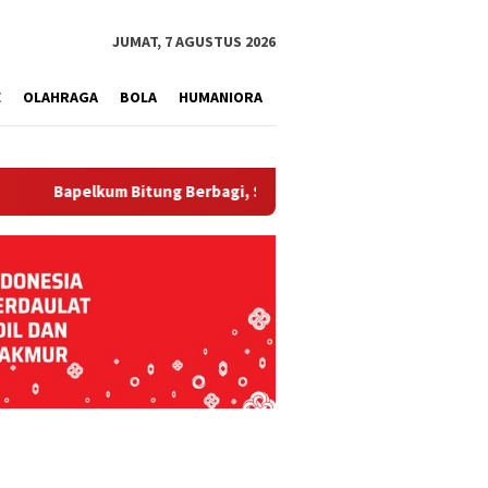
tutup
JUMAT, 7 AGUSTUS 2026
E
OLAHRAGA
BOLA
HUMANIORA
elkum Bitung Berbagi, Semarak HUT ke-81 RI dan Hari Pengayoma