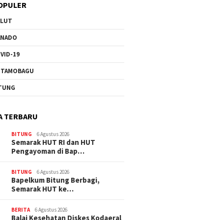
OPULER
ULUT
ANADO
VID-19
OTAMOBAGU
TUNG
A TERBARU
BITUNG
6 Agustus 2026
Semarak HUT RI dan HUT
Pengayoman di Bap…
BITUNG
6 Agustus 2026
‎Bapelkum Bitung Berbagi,
Semarak HUT ke…
BERITA
6 Agustus 2026
Balai Kesehatan Diskes Kodaeral