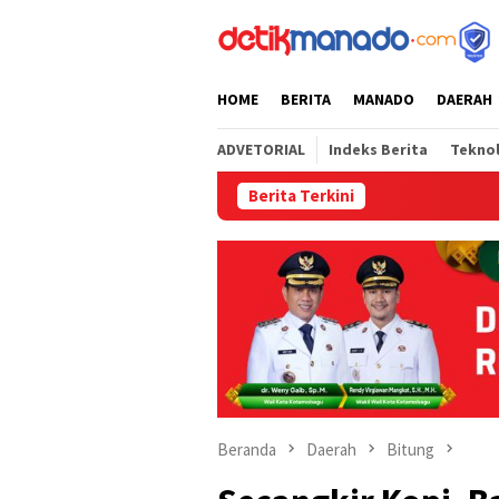
Loncat
tutup
ke
konten
HOME
BERITA
MANADO
DAERAH
ADVETORIAL
Indeks Berita
Tekno
Berita Terkini
Semara
Beranda
Daerah
Bitung