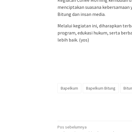
menciptakan suasana kebersamaan 
Bitung dan insan media.
‎Melalui kegiatan ini, diharapkan t
program, edukasi hukum, serta berba
lebih baik. (yos)
Bapelkum
Bapelkum Bitung
Bitu
Navigasi
Pos sebelumnya