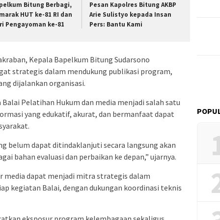
apelkum Bitung Berbagi,
Pesan Kapolres Bitung AKBP
marak HUT ke-81 RI dan
Arie Sulistyo kepada Insan
ri Pengayoman ke-81
Pers: Bantu Kami
eakraban, Kepala Bapelkum Bitung Sudarsono
at strategis dalam mendukung publikasi program,
ang dijalankan organisasi.
ra Balai Pelatihan Hukum dan media menjadi salah satu
POPUL
ormasi yang edukatif, akurat, dan bermanfaat dapat
syarakat.
g belum dapat ditindaklanjuti secara langsung akan
agai bahan evaluasi dan perbaikan ke depan,” ujarnya.
ar media dapat menjadi mitra strategis dalam
ap kegiatan Balai, dengan dukungan koordinasi teknis
ngkatkan eksposur program kelembagaan sekaligus