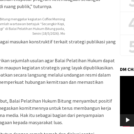
i ruang publik,” tuturnya.
itung menggelar kegiatan Coffee Morning
mlah wartawan bertajuk “Secangkir Kopi,
gi” di Balai Pelatihan Hukum Bitung pada,
Senin (18/5/2026). Mo
bagai masukan konstruktif terkait strategi publikasi yang
ikan sejumlah usulan agar Balai Pelatihan Hukum dapat
in maupun kegiatan strategis yang layak dipublikasikan.
DM C
libatkan secara langsung melalui undangan resmi dalam
Pemuta
a memperkuat hubungan kemitraan dan memastikan
Video
but, Balai Pelatihan Hukum Bitung menyambut positif
menegaskan komitmennya untuk terus membangun kerja
ma media. Hak itu sebagai bagian dari penyampaian
agaan kepada masyarakat luas.
itutup dengan ramah tamah dan diskusi santai,