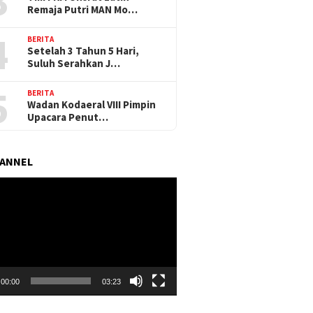
3
Remaja Putri MAN Mo…
4
BERITA
Setelah 3 Tahun 5 Hari,
Suluh Serahkan J…
5
BERITA
Wadan Kodaeral VIII Pimpin
Upacara Penut…
HANNEL
r
00:00
03:23