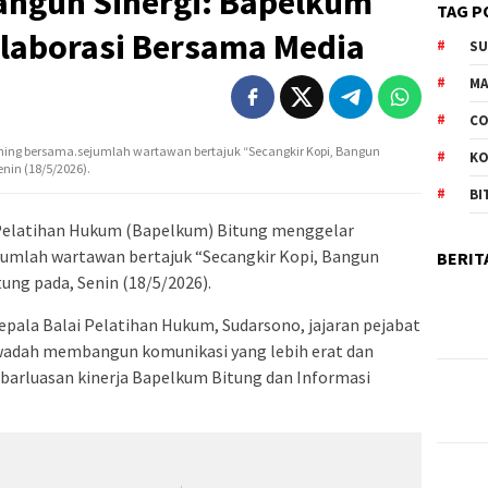
Bangun Sinergi: Bapelkum
TAG P
olaborasi Bersama Media
S
M
CO
ning bersama.sejumlah wartawan bertajuk “Secangkir Kopi, Bangun
K
enin (18/5/2026).
BI
 Pelatihan Hukum (Bapelkum) Bitung menggelar
jumlah wartawan bertajuk “Secangkir Kopi, Bangun
BERIT
tung pada, Senin (18/5/2026).
 Kepala Balai Pelatihan Hukum, Sudarsono, jajaran pejabat
i wadah membangun komunikasi yang lebih erat dan
arluasan kinerja Bapelkum Bitung dan Informasi