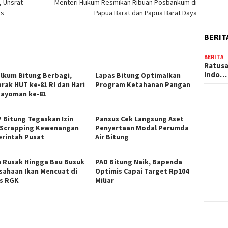
, Unsrat
Menteri Hukum Resmikan Ribuan Posbankum di
is
Papua Barat dan Papua Barat Daya
BERIT
BERITA
Ratusa
Indo…
elkum Bitung Berbagi,
Lapas Bitung Optimalkan
rak HUT ke-81 RI dan Hari
Program Ketahanan Pangan
ayoman ke-81
 Bitung Tegaskan Izin
Pansus Cek Langsung Aset
 Scrapping Kewenangan
Penyertaan Modal Perumda
rintah Pusat
Air Bitung
n Rusak Hingga Bau Busuk
PAD Bitung Naik, Bapenda
sahaan Ikan Mencuat di
Optimis Capai Target Rp104
s RGK
Miliar