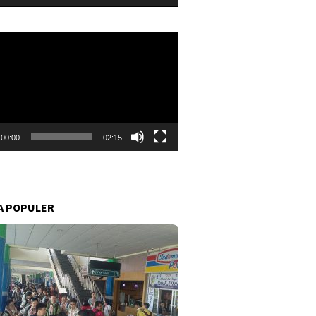
r
00:00
02:15
A POPULER