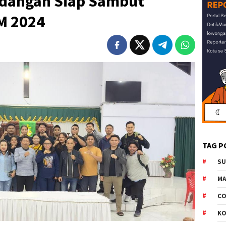
ndangan Siap Sambut
M 2024
TAG P
S
M
CO
K