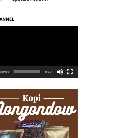
HANNEL
r
00:00
03:23