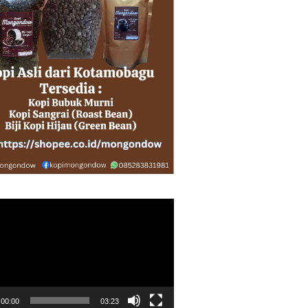
r
00:00
03:23