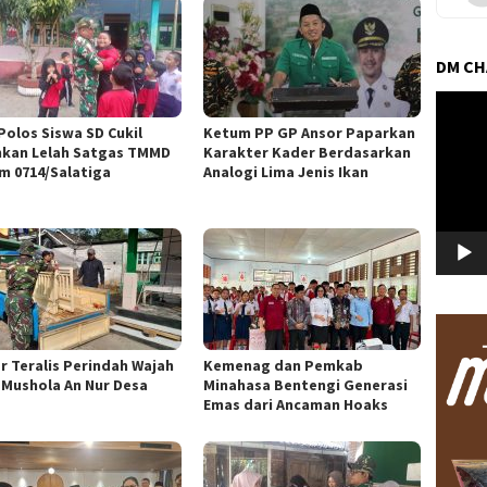
DM C
Pemuta
Video
Polos Siswa SD Cukil
Ketum PP GP Ansor Paparkan
hkan Lelah Satgas TMMD
Karakter Kader Berdasarkan
m 0714/Salatiga
Analogi Lima Jenis Ikan
r Teralis Perindah Wajah
Kemenag dan Pemkab
 Mushola An Nur Desa
Minahasa Bentengi Generasi
Emas dari Ancaman Hoaks