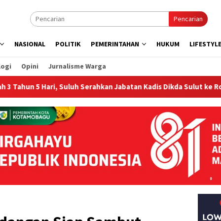
Pencarian
NASIONAL
POLITIK
PEMERINTAHAN
HUKUM
LIFESTYL
logi
Opini
Jurnalisme Warga
, Suluh Serahkan Jabatan Kadis Dikda Sulut ke Rondonuwu