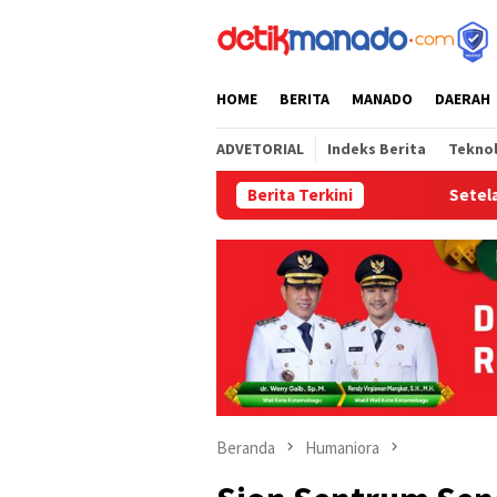
Loncat
tutup
ke
konten
HOME
BERITA
MANADO
DAERAH
ADVETORIAL
Indeks Berita
Tekno
Berita Terkini
Setelah 3 Tahun 5 Hari
Beranda
Humaniora