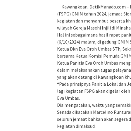
Kawangkoan, DetikManado.com – Pa
(FSPG) GMIM tahun 2024, jemaat Si
kegiatan dan menyambut peserta khu
wilayah Gereja Masehi Injili di Minaha
Hal ini sebagaimana hasil rapat pani
(6/10/2024) malam, di gedung GMIM
Ketua Dkn Eva Oroh Umbas STh, Sekr
bersama Ketua Komisi Pemuda GMIM
Ketua Panitia Eva Oroh Umbas menga
dalam melaksanakan tugas pelayana
yang akan datang di Kawangkoan kh
“Pada prinsipnya Panitia Lokal dan 
lagi kegiatan FSPG akan digelar oleh
Eva Umbas.
Dia mengatakan, waktu yang semakin
Senada dikatakan Marcelino Runtura
seluruh jemaat bahkan akan segera
kegiatan dimaksud.