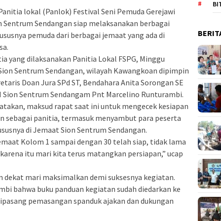
BI
nitia lokal (Panlok) Festival Seni Pemuda Gerejawi
on Sentrum Sendangan siap melaksanakan berbagai
BERIT
susnya pemuda dari berbagai jemaat yang ada di
sa.
tia yang dilaksanakan Panitia Lokal FSPG, Minggu
 Sion Sentrum Sendangan, wilayah Kawangkoan dipimpin
etaris Doan Jura SPd ST, Bendahara Anita Sorongan SE
 Sion Sentrum Sendangam Pnt Marcelino Runturambi.
takan, maksud rapat saat ini untuk mengecek kesiapan
n sebagai panitia, termasuk menyambut para peserta
ususnya di Jemaat Sion Sentrum Sendangan.
Jemaat Kolom 1 sampai dengan 30 telah siap, tidak lama
 karena itu mari kita terus matangkan persiapan,” ucap
 dekat mari maksimalkan demi suksesnya kegiatan.
mbi bahwa buku panduan kegiatan sudah diedarkan ke
 dipasang pemasangan spanduk ajakan dan dukungan