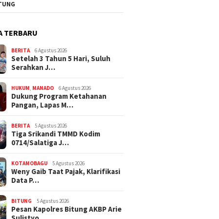
TUNG
A TERBARU
BERITA
6 Agustus 2026
Setelah 3 Tahun 5 Hari, Suluh
Serahkan J…
HUKUM
,
MANADO
6 Agustus 2026
Dukung Program Ketahanan
Pangan, Lapas M…
BERITA
5 Agustus 2026
Tiga Srikandi TMMD Kodim
0714/Salatiga J…
KOTAMOBAGU
5 Agustus 2026
Weny Gaib Taat Pajak, Klarifikasi
Data P…
BITUNG
5 Agustus 2026
Pesan Kapolres Bitung AKBP Arie
Sulistyo…