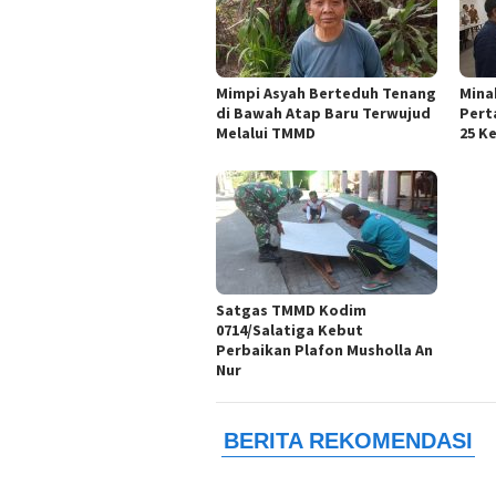
Mimpi Asyah Berteduh Tenang
Mina
di Bawah Atap Baru Terwujud
Pert
Melalui TMMD
25 K
Satgas TMMD Kodim
0714/Salatiga Kebut
Perbaikan Plafon Musholla An
Nur