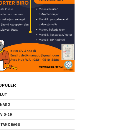
OPULER
ULUT
ANADO
VID-19
OTAMOBAGU