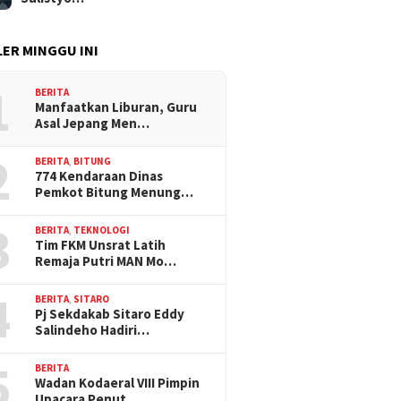
ER MINGGU INI
1
BERITA
Manfaatkan Liburan, Guru
Asal Jepang Men…
2
BERITA
,
BITUNG
774 Kendaraan Dinas
Pemkot Bitung Menung…
3
BERITA
,
TEKNOLOGI
Tim FKM Unsrat Latih
Remaja Putri MAN Mo…
4
BERITA
,
SITARO
Pj Sekdakab Sitaro Eddy
Salindeho Hadiri…
5
BERITA
Wadan Kodaeral VIII Pimpin
Upacara Penut…