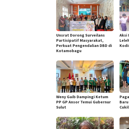
Unsrat Dorong Surveilans
Aksi 
Partisipatif Masyarakat,
Lele
Perkuat Pengendalian DBD di
Kodi
Kotamobagu
Weny Gaib Dampingi Ketum
Paga
PP GP Ansor Temui Gubernur
Baru
Sulut
Cukil