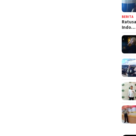
BERITA
Ratusa
Indo…