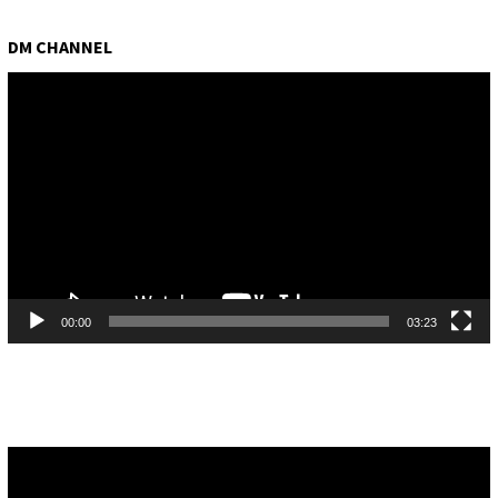
DM CHANNEL
Pemutar
Video
00:00
03:23
Pemutar
Video