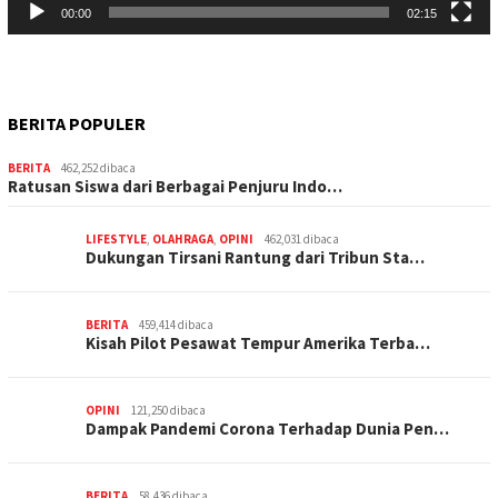
00:00
02:15
BERITA POPULER
BERITA
462,252 dibaca
Ratusan Siswa dari Berbagai Penjuru Indo…
LIFESTYLE
,
OLAHRAGA
,
OPINI
462,031 dibaca
Dukungan Tirsani Rantung dari Tribun Sta…
BERITA
459,414 dibaca
Kisah Pilot Pesawat Tempur Amerika Terba…
OPINI
121,250 dibaca
Dampak Pandemi Corona Terhadap Dunia Pen…
BERITA
58,436 dibaca