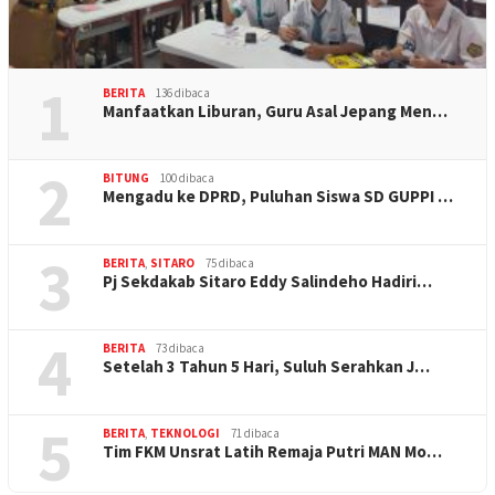
1
BERITA
136 dibaca
Manfaatkan Liburan, Guru Asal Jepang Men…
2
BITUNG
100 dibaca
Mengadu ke DPRD, Puluhan Siswa SD GUPPI …
3
BERITA
,
SITARO
75 dibaca
Pj Sekdakab Sitaro Eddy Salindeho Hadiri…
4
BERITA
73 dibaca
Setelah 3 Tahun 5 Hari, Suluh Serahkan J…
5
BERITA
,
TEKNOLOGI
71 dibaca
Tim FKM Unsrat Latih Remaja Putri MAN Mo…