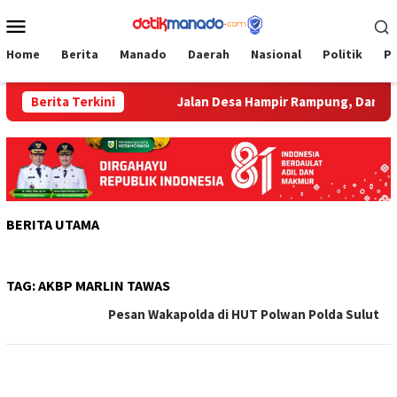
Loncat
Menu
ke
Mobile
konten
Home
Berita
Manado
Daerah
Nasional
Politik
P
an Gotong Royong
Berita Terkini
Jalan Desa Hampir Rampung, Dandim Sala
BERITA UTAMA
TAG:
AKBP MARLIN TAWAS
Pesan Wakapolda di HUT Polwan Polda Sulut