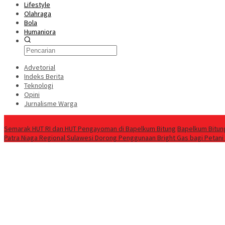
Lifestyle
Olahraga
Bola
Humaniora
Advetorial
Indeks Berita
Teknologi
Opini
Jurnalisme Warga
Berita Terkini
Semarak HUT RI dan HUT Pengayoman di Bapelkum Bitung
‎Bapelkum Bitun
Patra Niaga Regional Sulawesi Dorong Penggunaan Bright Gas bagi Petani