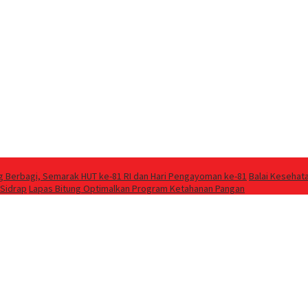
g Berbagi, Semarak HUT ke-81 RI dan Hari Pengayoman ke-81
Balai Kesehat
 Sidrap
Lapas Bitung Optimalkan Program Ketahanan Pangan