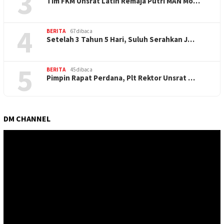
3
Tim FKM Unsrat Latih Remaja Putri MAN Mo…
4
BERITA
67 dibaca
Setelah 3 Tahun 5 Hari, Suluh Serahkan J…
5
BERITA
45 dibaca
Pimpin Rapat Perdana, Plt Rektor Unsrat …
DM CHANNEL
Pemutar
Video