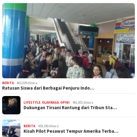
BERITA
462,029 dibaca
Ratusan Siswa dari Berbagai Penjuru Indo…
LIFESTYLE
,
OLAHRAGA
,
OPINI
461,801 dibaca
Dukungan Tirsani Rantung dari Tribun Sta…
BERITA
459,190 dibaca
Kisah Pilot Pesawat Tempur Amerika Terba…