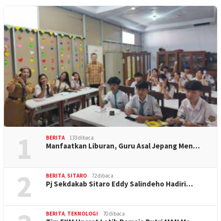
1
BERITA
133 dibaca
Manfaatkan Liburan, Guru Asal Jepang Men…
2
BERITA
,
SITARO
72 dibaca
Pj Sekdakab Sitaro Eddy Salindeho Hadiri…
BERITA
,
TEKNOLOGI
70 dibaca