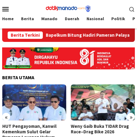
Loncat
Menu
ke
Mobile
konten
Home
Berita
Manado
Daerah
Nasional
Politik
P
usir
Berita Terkini
‎Bapelkum Bitung Hadiri Pameran Pelayanan Publik 
BERITA UTAMA
«
»
HUT Pengayoman, Kanwil
Weny Gaib Buka TIDAR Drag
Kemenkum Sulut Gelar
Race–Drag Bike 2026