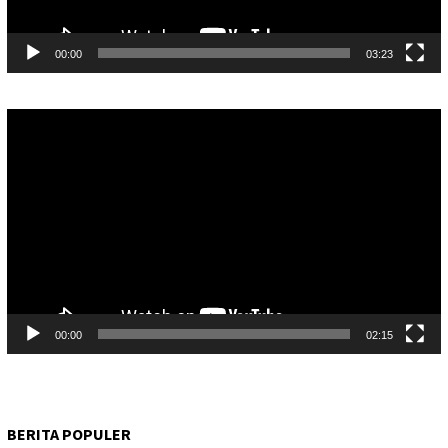
00:00
03:23
Pemutar
Video
00:00
02:15
BERITA POPULER