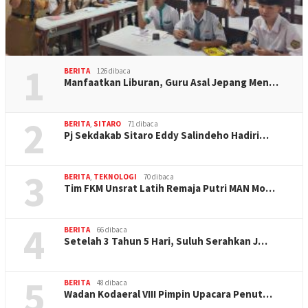
1
BERITA
126 dibaca
Manfaatkan Liburan, Guru Asal Jepang Men…
2
BERITA
,
SITARO
71 dibaca
Pj Sekdakab Sitaro Eddy Salindeho Hadiri…
3
BERITA
,
TEKNOLOGI
70 dibaca
Tim FKM Unsrat Latih Remaja Putri MAN Mo…
4
BERITA
66 dibaca
Setelah 3 Tahun 5 Hari, Suluh Serahkan J…
5
BERITA
48 dibaca
Wadan Kodaeral VIII Pimpin Upacara Penut…