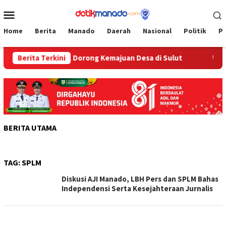
Loncat
Menu
ke
Mobile
konten
Home
Berita
Manado
Daerah
Nasional
Politik
P
ndi Jaga Desa, Dorong Kemajuan Desa di Sulut
Berita Terkini
Weny Gaib
BERITA UTAMA
TAG:
SPLM
Diskusi AJI Manado, LBH Pers dan SPLM Bahas
Independensi Serta Kesejahteraan Jurnalis