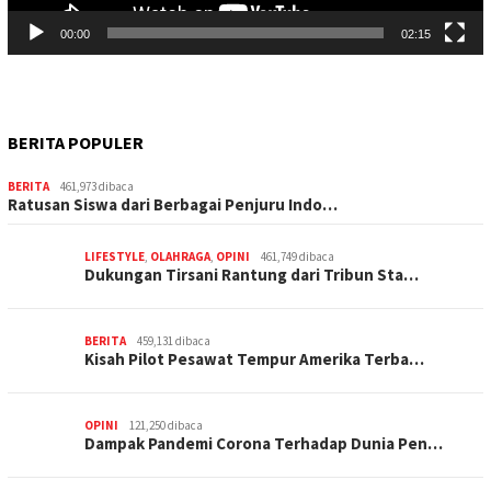
00:00
02:15
BERITA POPULER
BERITA
461,973 dibaca
Ratusan Siswa dari Berbagai Penjuru Indo…
LIFESTYLE
,
OLAHRAGA
,
OPINI
461,749 dibaca
Dukungan Tirsani Rantung dari Tribun Sta…
BERITA
459,131 dibaca
Kisah Pilot Pesawat Tempur Amerika Terba…
OPINI
121,250 dibaca
Dampak Pandemi Corona Terhadap Dunia Pen…