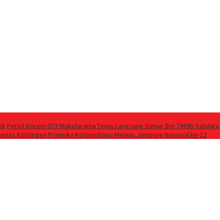
ik
Persit Korem 073/Makutarama Tinjau Langsung Sumur Bor TMMD Salatiga
Lepas Kontingen Pramuka Kotamobagu Menuju Jambore Nasional ke-12