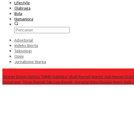
Lifestyle
Olahraga
Bola
Humaniora
Advetorial
Indeks Berita
Teknologi
Opini
Jurnalisme Warga
Berita Terkini
Tangan Dingin Satgas TMMD Salatiga, Ubah Rumah Warga Jadi Hunian Estet
Semarang, Teras Rumah Tak Lagi Becek, Harapan Baru Dimulai
Weny Gaib 