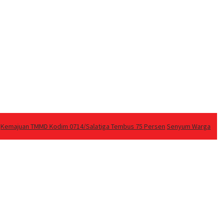
Kemajuan TMMD Kodim 0714/Salatiga Tembus 75 Persen
Senyum Warga