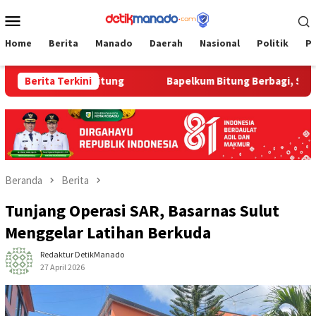
Loncat
Menu
ke
Mobile
konten
Home
Berita
Manado
Daerah
Nasional
Politik
P
 Bapelkum Bitung
Berita Terkini
‎Bapelkum Bitung Berbagi, Semarak HU
Beranda
Berita
Tunjang Operasi SAR, Basarnas Sulut
Menggelar Latihan Berkuda
Redaktur DetikManado
27 April 2026