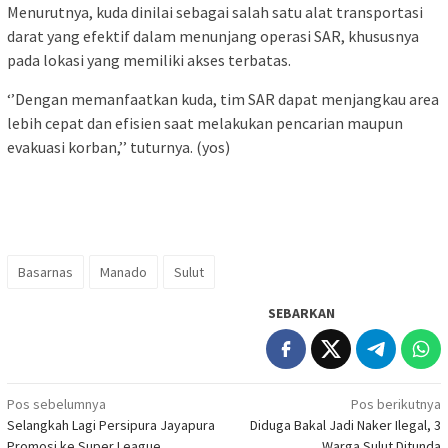
Menurutnya, kuda dinilai sebagai salah satu alat transportasi
darat yang efektif dalam menunjang operasi SAR, khususnya
pada lokasi yang memiliki akses terbatas.
‘’Dengan memanfaatkan kuda, tim SAR dapat menjangkau area
lebih cepat dan efisien saat melakukan pencarian maupun
evakuasi korban,’’ tuturnya. (yos)
Basarnas
Manado
Sulut
SEBARKAN
Navigasi
Pos sebelumnya
Pos berikutnya
Selangkah Lagi Persipura Jayapura
Diduga Bakal Jadi Naker Ilegal, 3
pos
Promosi ke Super League
Warga Sulut Ditunda