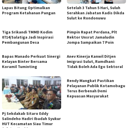
Lapas Bitung Optimalkan
Setelah 3 Tahun 5 Hari, Suluh
Program Ketahanan Pangan
Serahkan Jabatan Kadis Dikda
Sulut ke Rondonuwu
Tiga Srikandi TMMD Kodim
Pimpin Rapat Perdana, Plt
0714/Salatiga Jadi Inspirasi
Rektor Unsrat Jamaludin
Pembangunan Desa
Jompa Sampaikan 7 Poin
Bapas Manado Perkuat Sinergi
Anev Kinerja Kanwil Ditjen
Kelayan Binter Bersama
Imigrasi Sulut, Ramdhani:
Koramil Tuminting
Tidak Boleh Ada Ego Sektoral
Rendy Mangkat Pastikan
Pelayanan Publik Kotamobagu
Terus Berbenah Demi
Kepuasan Masyarakat
Pj Sekdakab Sitaro Eddy
Salindeho Hadiri Ibadah Syukur
HUT Kecamatan Siau Timur