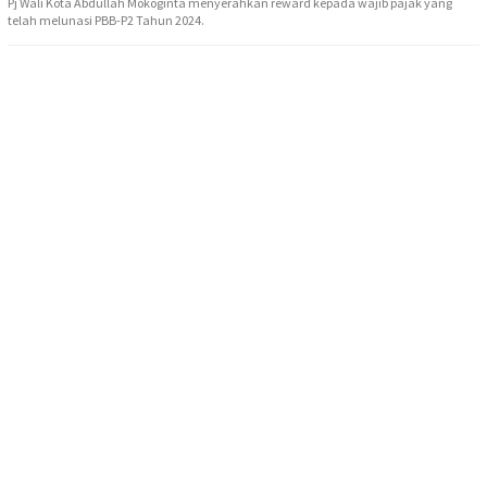
Pj Wali Kota Abdullah Mokoginta menyerahkan reward kepada wajib pajak yang
telah melunasi PBB-P2 Tahun 2024.