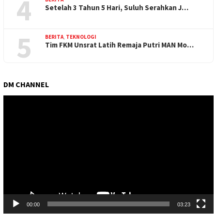
4
Setelah 3 Tahun 5 Hari, Suluh Serahkan J…
5
BERITA
,
TEKNOLOGI
Tim FKM Unsrat Latih Remaja Putri MAN Mo…
DM CHANNEL
Pemutar
Video
00:00
03:23