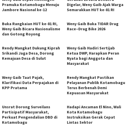
Pramuka Kotamobagu Menuju
Digelar, Weny Gaib Ajak Warga
Jambore Nasional ke-12
Semarakkan HUT ke-81 RI
Buka Rangkaian HUT ke-81 RI,
Weny Gaib Buka TIDAR Drag
Weny Gaib Bicara Nasionalisme
Race–Drag Bike 2026
dan Gotong Royong
Rendy Mangkat Dukung Kiprah
Weny Gaib Hadiri Sertijab
Srikandi Jaga Desa, Dorong
Ketua DWP, Harapkan Peran
Kemajuan Desa di Sulut
Nyata bagi Anggota dan
Masyarakat
Weny Gaib Taat Pajak,
Rendy Mangkat Pastikan
Klarifikasi Data Perpajakan di
Pelayanan Publik Kotamobagu
KPP Pratama
Terus Berbenah Demi
Kepuasan Masyarakat
Unsrat Dorong Surveilans
Hadapi Ancaman El Nino, Wali
Partisipatif Masyarakat,
Kota Kotamobagu
Perkuat Pengendalian DBD di
Instruksikan Gerak Cepat
Kotamobagu
Lintas Sektor