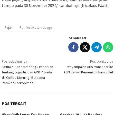
tempo pada 30 November 2024,” tambahnya.(Nicolaus Paath)
Pajak
Pemkot Kotamobagu
SEBARKAN
Navigasi
Pos sebelumnya
Pos berikutnya
Ketua KPU Kotamobagu Paparkan
Penyampaian Aris Munandar ke
pos
tentang Logistik dan APK Pilkada
ASN Kanwil Kemenkumham Sulut
di ‘Coffee Morning’ Bersama
Pemkot-Forkopimda
POS TERKAIT
Weny Gaib Lepas Kontingen
Gerakan 10 Juta Bendera