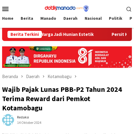
Loncat
Menu
ke
Mobile
konten
Home
Berita
Manado
Daerah
Nasional
Politik
P
bah Rumah Warga Jadi Hunian Estetik
Berita Terkini
Persit Korem 073/M
Beranda
Daerah
Kotamobagu
Wajib Pajak Lunas PBB-P2 Tahun 2024
Terima Reward dari Pemkot
Kotamobagu
Redaksi
14 Oktober 2024