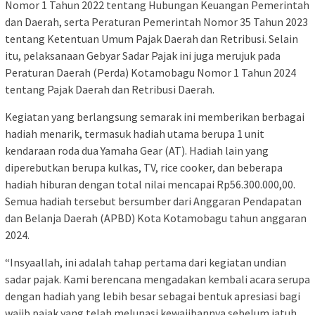
Nomor 1 Tahun 2022 tentang Hubungan Keuangan Pemerintah
dan Daerah, serta Peraturan Pemerintah Nomor 35 Tahun 2023
tentang Ketentuan Umum Pajak Daerah dan Retribusi. Selain
itu, pelaksanaan Gebyar Sadar Pajak ini juga merujuk pada
Peraturan Daerah (Perda) Kotamobagu Nomor 1 Tahun 2024
tentang Pajak Daerah dan Retribusi Daerah.
Kegiatan yang berlangsung semarak ini memberikan berbagai
hadiah menarik, termasuk hadiah utama berupa 1 unit
kendaraan roda dua Yamaha Gear (AT). Hadiah lain yang
diperebutkan berupa kulkas, TV, rice cooker, dan beberapa
hadiah hiburan dengan total nilai mencapai Rp56.300.000,00.
Semua hadiah tersebut bersumber dari Anggaran Pendapatan
dan Belanja Daerah (APBD) Kota Kotamobagu tahun anggaran
2024.
“Insyaallah, ini adalah tahap pertama dari kegiatan undian
sadar pajak. Kami berencana mengadakan kembali acara serupa
dengan hadiah yang lebih besar sebagai bentuk apresiasi bagi
wajib pajak yang telah melunasi kewajibannya sebelum jatuh