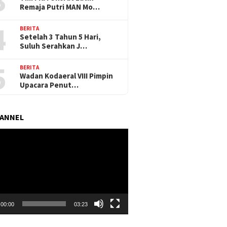
3
Remaja Putri MAN Mo…
4
BERITA
Setelah 3 Tahun 5 Hari,
Suluh Serahkan J…
5
BERITA
Wadan Kodaeral VIII Pimpin
Upacara Penut…
HANNEL
r
00:00
03:23