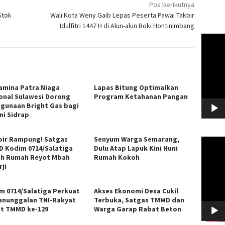
Pos berikutnya
Stok
Wali Kota Weny Gaib Lepas Peserta Pawai Takbir
Idulfitri 1447 H di Alun-alun Boki Hontinimbang
Pemuta
Video
amina Patra Niaga
Lapas Bitung Optimalkan
onal Sulawesi Dorong
Program Ketahanan Pangan
gunaan Bright Gas bagi
ni Sidrap
ir Rampung! Satgas
Senyum Warga Semarang,
Pemuta
 Kodim 0714/Salatiga
Dulu Atap Lapuk Kini Huni
Video
h Rumah Reyot Mbah
Rumah Kokoh
ji
m 0714/Salatiga Perkuat
Akses Ekonomi Desa Cukil
nunggalan TNI-Rakyat
Terbuka, Satgas TMMD dan
t TMMD ke-129
Warga Garap Rabat Beton