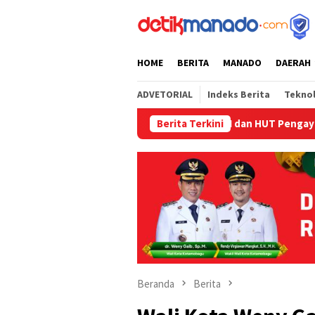
Loncat
tutup
ke
konten
HOME
BERITA
MANADO
DAERAH
ADVETORIAL
Indeks Berita
Tekno
Semarak HUT RI dan HUT Pengayoman di Ba
Berita Terkini
Beranda
Berita