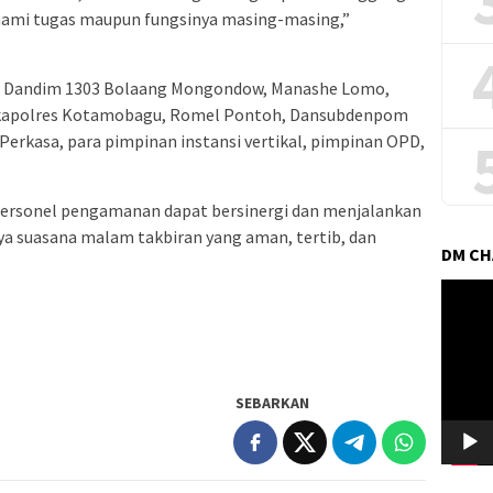
ahami tugas maupun fungsinya masing-masing,”
ut, Dandim 1303 Bolaang Mongondow, Manashe Lomo,
kapolres Kotamobagu, Romel Pontoh, Dansubdenpom
erkasa, para pimpinan instansi vertikal, pimpinan OPD,
h personel pengamanan dapat bersinergi dan menjalankan
ya suasana malam takbiran yang aman, tertib, dan
DM C
Pemuta
Video
SEBARKAN