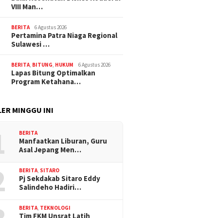
VIII Man…
BERITA
6 Agustus 2026
Pertamina Patra Niaga Regional
Sulawesi …
BERITA
,
BITUNG
,
HUKUM
6 Agustus 2026
Lapas Bitung Optimalkan
Program Ketahana…
ER MINGGU INI
1
BERITA
Manfaatkan Liburan, Guru
Asal Jepang Men…
2
BERITA
,
SITARO
Pj Sekdakab Sitaro Eddy
Salindeho Hadiri…
BERITA
,
TEKNOLOGI
Tim FKM Unsrat Latih