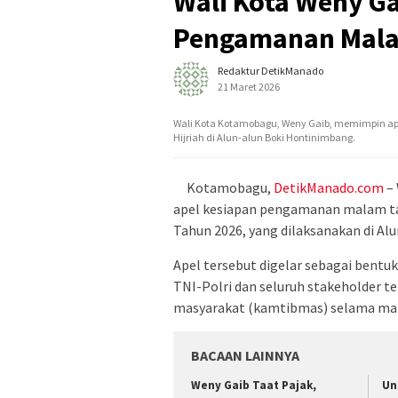
Wali Kota Weny Ga
Pengamanan Malam
Redaktur DetikManado
21 Maret 2026
Wali Kota Kotamobagu, Weny Gaib, memimpin ap
Hijriah di Alun-alun Boki Hontinimbang.
Kotamobagu,
DetikManado.com
– 
apel kesiapan pengamanan malam tak
Tahun 2026, yang dilaksanakan di Al
Apel tersebut digelar sebagai bent
TNI-Polri dan seluruh stakeholder 
masyarakat (kamtibmas) selama mal
BACAAN LAINNYA
Weny Gaib Taat Pajak,
Un