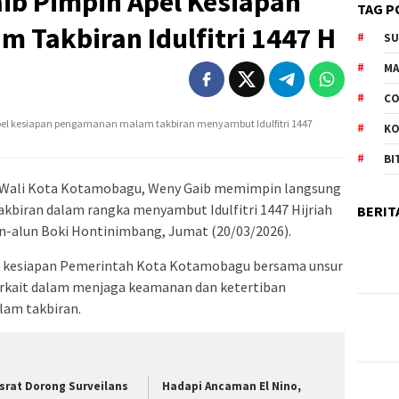
ib Pimpin Apel Kesiapan
TAG P
 Takbiran Idulfitri 1447 H
S
M
CO
el kesiapan pengamanan malam takbiran menyambut Idulfitri 1447
K
BI
Wali Kota Kotamobagu, Weny Gaib memimpin langsung
biran dalam rangka menyambut Idulfitri 1447 Hijriah
BERIT
un-alun Boki Hontinimbang, Jumat (20/03/2026).
uk kesiapan Pemerintah Kota Kotamobagu bersama unsur
terkait dalam menjaga keamanan dan ketertiban
am takbiran.
srat Dorong Surveilans
Hadapi Ancaman El Nino,