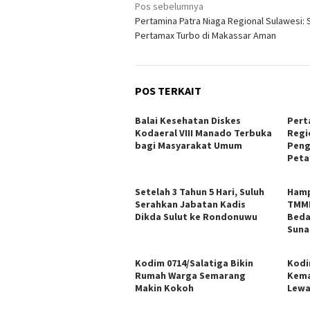
Navigasi
Pos sebelumnya
Pertamina Patra Niaga Regional Sulawesi: 
pos
Pertamax Turbo di Makassar Aman
POS TERKAIT
Balai Kesehatan Diskes
Pert
Kodaeral VIII Manado Terbuka
Regi
bagi Masyarakat Umum
Peng
Peta
Setelah 3 Tahun 5 Hari, Suluh
Hamp
Serahkan Jabatan Kadis
TMMD
Dikda Sulut ke Rondonuwu
Beda
Sunar
Kodim 0714/Salatiga Bikin
Kodi
Rumah Warga Semarang
Kema
Makin Kokoh
Lewa