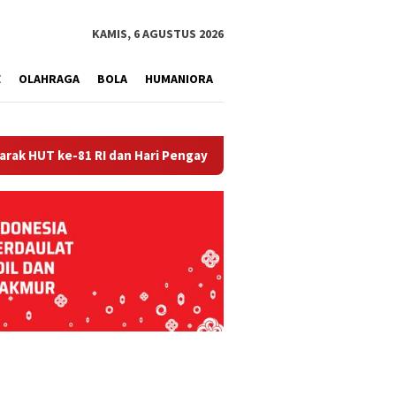
tutup
KAMIS, 6 AGUSTUS 2026
E
OLAHRAGA
BOLA
HUMANIORA
e-81 RI dan Hari Pengayoman ke-81
Balai Kesehatan Disk