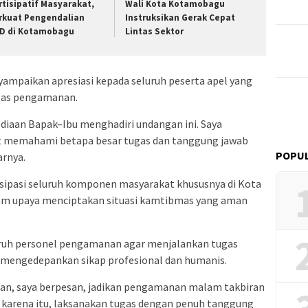
rtisipatif Masyarakat,
Wali Kota Kotamobagu
rkuat Pengendalian
Instruksikan Gerak Cepat
D di Kotamobagu
Lintas Sektor
mpaikan apresiasi kepada seluruh peserta apel yang
ugas pengamanan.
ediaan Bapak–Ibu menghadiri undangan ini. Saya
at memahami betapa besar tugas dan tanggung jawab
POPUL
arnya.
sipasi seluruh komponen masyarakat khususnya di Kota
m upaya menciptakan situasi kamtibmas yang aman
uruh personel pengamanan agar menjalankan tugas
 mengedepankan sikap profesional dan humanis.
an, saya berpesan, jadikan pengamanan malam takbiran
h karena itu, laksanakan tugas dengan penuh tanggung