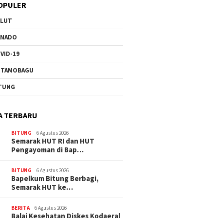
OPULER
ULUT
ANADO
VID-19
OTAMOBAGU
TUNG
A TERBARU
BITUNG
6 Agustus 2026
Semarak HUT RI dan HUT
Pengayoman di Bap…
BITUNG
6 Agustus 2026
‎Bapelkum Bitung Berbagi,
Semarak HUT ke…
BERITA
6 Agustus 2026
Balai Kesehatan Diskes Kodaeral