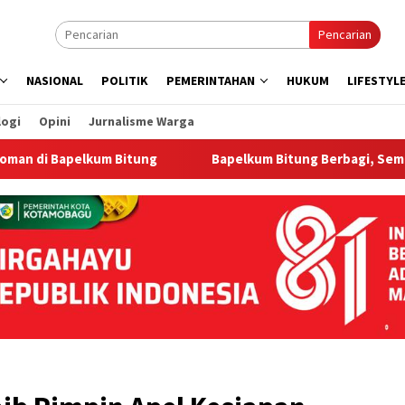
Pencarian
NASIONAL
POLITIK
PEMERINTAHAN
HUKUM
LIFESTYL
logi
Opini
Jurnalisme Warga
pelkum Bitung
‎Bapelkum Bitung Berbagi, Semarak HUT k