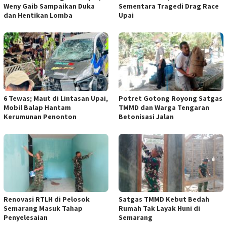
Weny Gaib Sampaikan Duka
Sementara Tragedi Drag Race
dan Hentikan Lomba
Upai
6 Tewas; Maut di Lintasan Upai,
Potret Gotong Royong Satgas
Mobil Balap Hantam
TMMD dan Warga Tengaran
Kerumunan Penonton
Betonisasi Jalan
Renovasi RTLH di Pelosok
Satgas TMMD Kebut Bedah
Semarang Masuk Tahap
Rumah Tak Layak Huni di
Penyelesaian
Semarang