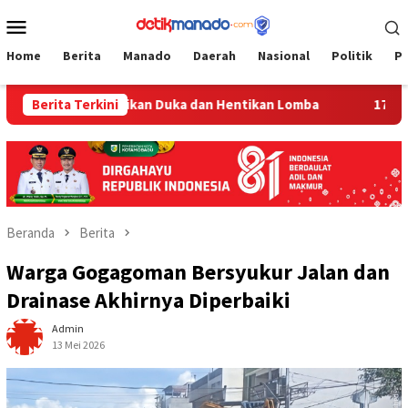
Loncat
Menu
ke
Mobile
konten
Home
Berita
Manado
Daerah
Nasional
Politik
P
 Gaib Sampaikan Duka dan Hentikan Lomba
Berita Terkini
17 Jadi Korba
Beranda
Berita
Warga Gogagoman Bersyukur Jalan dan
Drainase Akhirnya Diperbaiki
Admin
13 Mei 2026