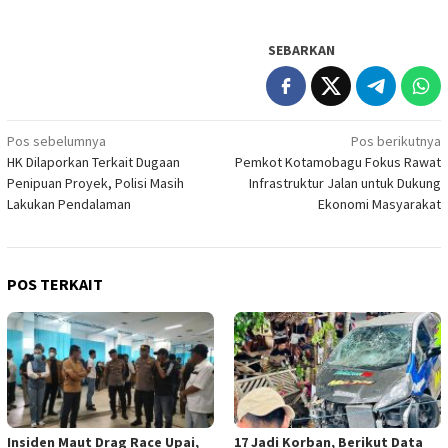
SEBARKAN
Navigasi
Pos sebelumnya
Pos berikutnya
HK Dilaporkan Terkait Dugaan
Pemkot Kotamobagu Fokus Rawat
pos
Penipuan Proyek, Polisi Masih
Infrastruktur Jalan untuk Dukung
Lakukan Pendalaman
Ekonomi Masyarakat
POS TERKAIT
Insiden Maut Drag Race Upai,
17 Jadi Korban, Berikut Data