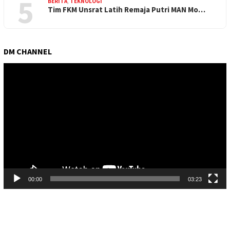
5
BERITA
,
TEKNOLOGI
Tim FKM Unsrat Latih Remaja Putri MAN Mo…
DM CHANNEL
Pemutar
Video
00:00
03:23