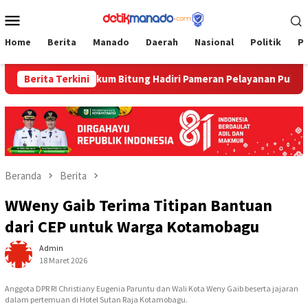
Loncat
Menu
ke
Mobile
konten
Home
Berita
Manado
Daerah
Nasional
Politik
P
Berita Terkini
‎Bapelkum Bitung Hadiri Pameran Pelayanan Publik Kanw
Beranda
Berita
WWeny Gaib Terima Titipan Bantuan
dari CEP untuk Warga Kotamobagu
Admin
18 Maret 2026
Anggota DPR RI Christiany Eugenia Paruntu dan Wali Kota Weny Gaib beserta jajaran
dalam pertemuan di Hotel Sutan Raja Kotamobagu.