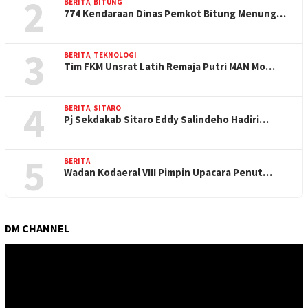
2
BERITA
,
BITUNG
774 Kendaraan Dinas Pemkot Bitung Menung…
3
BERITA
,
TEKNOLOGI
Tim FKM Unsrat Latih Remaja Putri MAN Mo…
4
BERITA
,
SITARO
Pj Sekdakab Sitaro Eddy Salindeho Hadiri…
5
BERITA
Wadan Kodaeral VIII Pimpin Upacara Penut…
DM CHANNEL
Pemutar
Video