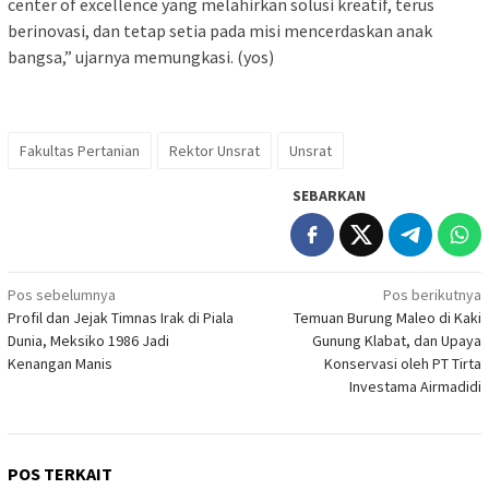
center of excellence yang melahirkan solusi kreatif, terus
berinovasi, dan tetap setia pada misi mencerdaskan anak
bangsa,” ujarnya memungkasi. (yos)
Fakultas Pertanian
Rektor Unsrat
Unsrat
SEBARKAN
Navigasi
Pos sebelumnya
Pos berikutnya
Profil dan Jejak Timnas Irak di Piala
Temuan Burung Maleo di Kaki
pos
Dunia, Meksiko 1986 Jadi
Gunung Klabat, dan Upaya
Kenangan Manis
Konservasi oleh PT Tirta
Investama Airmadidi
POS TERKAIT