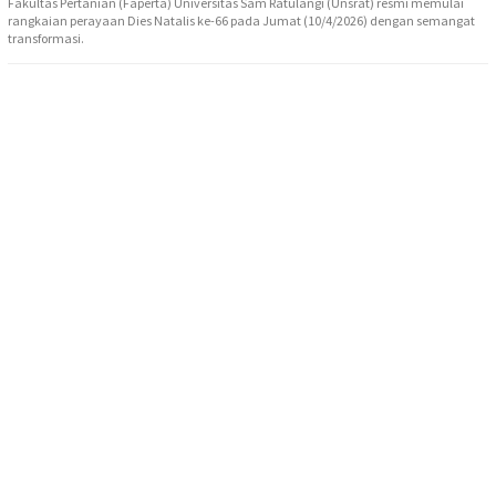
Fakultas Pertanian (Faperta) Universitas Sam Ratulangi (Unsrat) resmi memulai
rangkaian perayaan Dies Natalis ke-66 pada Jumat (10/4/2026) dengan semangat
transformasi.