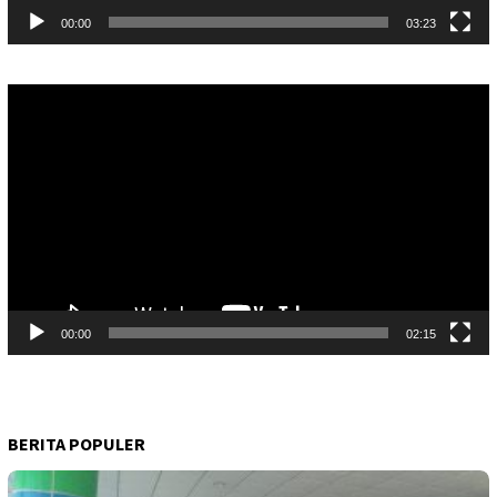
00:00
03:23
Pemutar
Video
00:00
02:15
BERITA POPULER