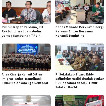
Pimpin Rapat Perdana, Plt
Bapas Manado Perkuat Sinergi
Rektor Unsrat Jamaludin
Kelayan Binter Bersama
Jompa Sampaikan 7 Poin
Koramil Tuminting
Anev Kinerja Kanwil Ditjen
Pj Sekdakab Sitaro Eddy
Imigrasi Sulut, Ramdhani:
Salindeho Hadiri Ibadah Syukur
Tidak Boleh Ada Ego Sektoral
HUT Kecamatan Siau Timur
Selatan Ke-24