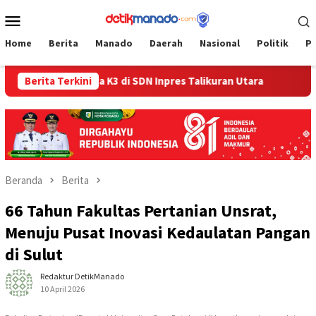
Loncat
Menu
ke
Mobile
konten
Home
Berita
Manado
Daerah
Nasional
Politik
P
 Budaya K3 di SDN Inpres Talikuran Utara
Berita Terkini
Setelah 3 Tah
Beranda
Berita
66 Tahun Fakultas Pertanian Unsrat,
Menuju Pusat Inovasi Kedaulatan Pangan
di Sulut
Redaktur DetikManado
10 April 2026