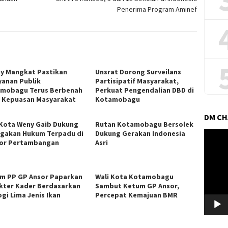
Penerima Program Aminef
y Mangkat Pastikan
Unsrat Dorong Surveilans
yanan Publik
Partisipatif Masyarakat,
mobagu Terus Berbenah
Perkuat Pengendalian DBD di
 Kepuasan Masyarakat
Kotamobagu
DM C
 Kota Weny Gaib Dukung
Rutan Kotamobagu Bersolek
gakan Hukum Terpadu di
Dukung Gerakan Indonesia
Pemuta
or Pertambangan
Asri
Video
m PP GP Ansor Paparkan
Wali Kota Kotamobagu
kter Kader Berdasarkan
Sambut Ketum GP Ansor,
ogi Lima Jenis Ikan
Percepat Kemajuan BMR