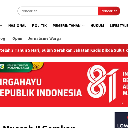
Pencarian
NASIONAL
POLITIK
PEMERINTAHAN
HUKUM
LIFESTYL
logi
Opini
Jurnalisme Warga
5 Hari, Suluh Serahkan Jabatan Kadis Dikda Sulut ke Rondonuwu