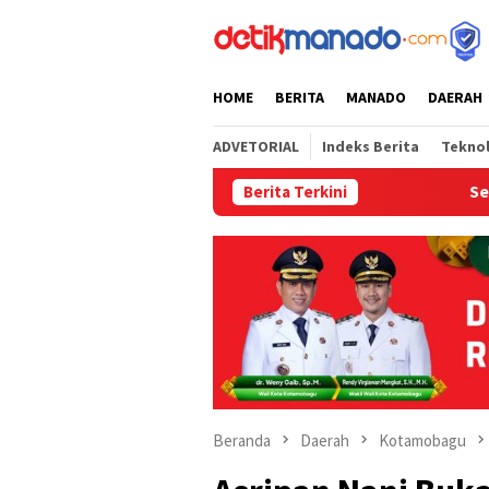
Loncat
tutup
ke
konten
HOME
BERITA
MANADO
DAERAH
ADVETORIAL
Indeks Berita
Tekno
Berita Terkini
Setelah 3 Tahun 
Beranda
Daerah
Kotamobagu