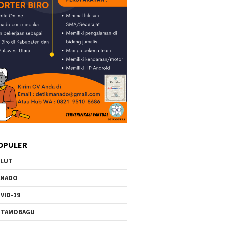
OPULER
ULUT
ANADO
VID-19
OTAMOBAGU