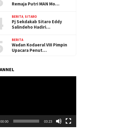
Remaja Putri MAN Mo…
4
BERITA
,
SITARO
Pj Sekdakab Sitaro Eddy
Salindeho Hadiri…
5
BERITA
Wadan Kodaeral VIII Pimpin
Upacara Penut…
HANNEL
r
00:00
03:23