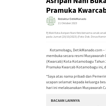
Asripan Nani Buka
Pramuka Kwarcab
Redaktur DetikManado
21 Oktober 2023
Pj Wali Kota Asripan Nani foto bersama anak-a
pada Jumat (20/10/2023).(Foto: Dok. Dinas Kom
Kotamobagu, DetikManado.com – Pen
membuka secara resmi Musyawarah C
(Kwarcab) Kota Kotamobagu Tahun 20
Pramuka Kwarcab Kotamobagu ini, d
“Saya atas nama pribadi dan Pemer
ucapan selamat kepada keluarga be
hari ini melaksanakan Musyawarah Ca
BACAAN LAINNYA