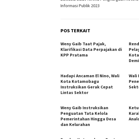
pos
Informasi Publik 2023
POS TERKAIT
Weny Gaib Taat Pajak,
Rend
Klarifikasi Data Perpajakan di
Pela
KPP Pratama
Kota
Demi
Hadapi Ancaman El Nino, Wali
Wali
Kota Kotamobagu
Pene
Instruksikan Gerak Cepat
Sekt
Lintas Sektor
Weny Gaib Instruksikan
Ketu
Penguatan Tata Kelola
Kara
Pemerintahan Hingga Desa
Anal
dan Kelurahan