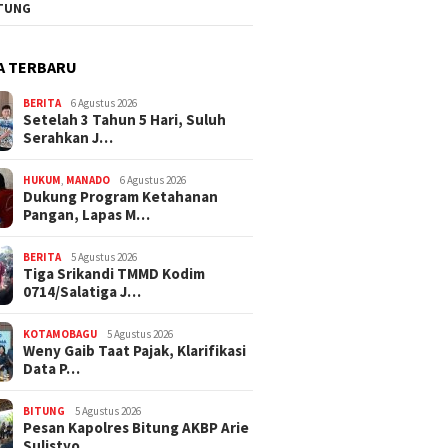
TUNG
A TERBARU
BERITA
6 Agustus 2026
Setelah 3 Tahun 5 Hari, Suluh
Serahkan J…
HUKUM
,
MANADO
6 Agustus 2026
Dukung Program Ketahanan
Pangan, Lapas M…
BERITA
5 Agustus 2026
Tiga Srikandi TMMD Kodim
0714/Salatiga J…
KOTAMOBAGU
5 Agustus 2026
Weny Gaib Taat Pajak, Klarifikasi
Data P…
BITUNG
5 Agustus 2026
Pesan Kapolres Bitung AKBP Arie
Sulistyo…