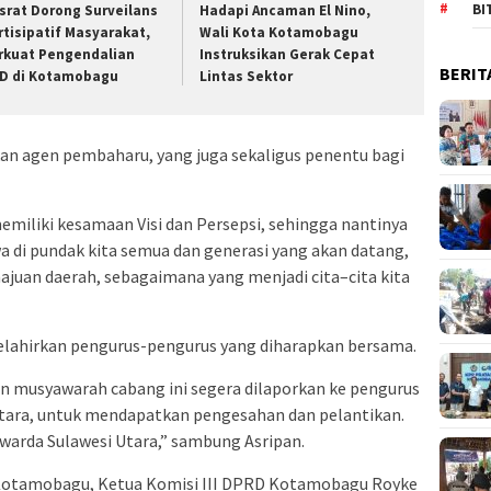
BI
srat Dorong Surveilans
Hadapi Ancaman El Nino,
rtisipatif Masyarakat,
Wali Kota Kotamobagu
rkuat Pengendalian
Instruksikan Gerak Cepat
BERIT
D di Kotamobagu
Lintas Sektor
n agen pembaharu, yang juga sekaligus penentu bagi
emiliki kesamaan Visi dan Persepsi, sehingga nantinya
 di pundak kita semua dan generasi yang akan datang,
uan daerah, sebagaimana yang menjadi cita–cita kita
melahirkan pengurus-pengurus yang diharapkan bersama.
an musyawarah cabang ini segera dilaporkan ke pengurus
tara, untuk mendapatkan pengesahan dan pelantikan.
warda Sulawesi Utara,” sambung Asripan.
 Kotamobagu, Ketua Komisi III DPRD Kotamobagu Royke