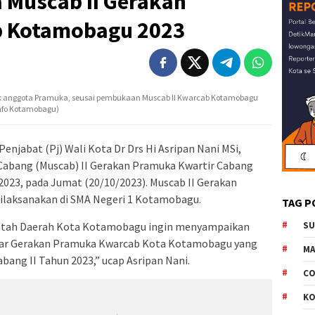
 Muscab II Gerakan
 Kotamobagu 2023
nak anggota Pramuka, seusai pembukaan Muscab II Kwarcab Kotamobagu
info Kotamobagu)
jabat (Pj) Wali Kota Dr Drs Hi Asripan Nani MSi,
abang (Muscab) II Gerakan Pramuka Kwartir Cabang
23, pada Jumat (20/10/2023). Muscab II Gerakan
ilaksanakan di SMA Negeri 1 Kotamobagu.
TAG P
intah Daerah Kota Kotamobagu ingin menyampaikan
S
sar Gerakan Pramuka Kwarcab Kota Kotamobagu yang
M
bang II Tahun 2023,” ucap Asripan Nani.
CO
K