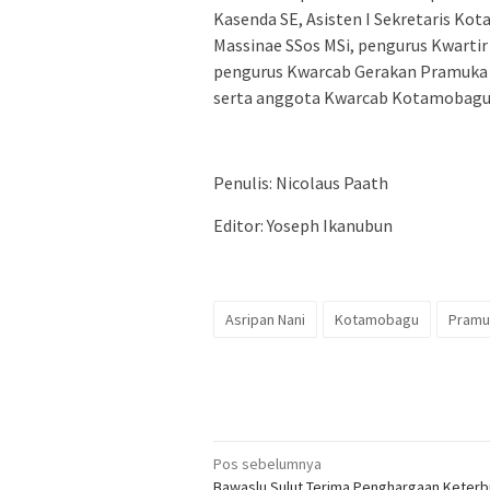
Kasenda SE, Asisten I Sekretaris Kot
Massinae SSos MSi, pengurus Kwarti
pengurus Kwarcab Gerakan Pramuk
serta anggota Kwarcab Kotamobagu
Penulis: Nicolaus Paath
Editor: Yoseph Ikanubun
Asripan Nani
Kotamobagu
Pramu
Navigasi
Pos sebelumnya
Bawaslu Sulut Terima Penghargaan Keter