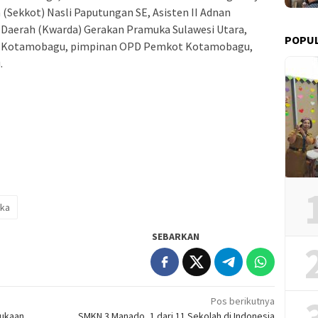
a (Sekkot) Nasli Paputungan SE, Asisten II Adnan
r Daerah (Kwarda) Gerakan Pramuka Sulawesi Utara,
POPUL
a Kotamobagu, pimpinan OPD Pemkot Kotamobagu,
.
ka
SEBARKAN
Pos berikutnya
bukaan
SMKN 3 Manado, 1 dari 11 Sekolah di Indonesia