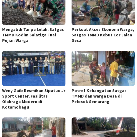
Mengabdi Tanpa Lelah, Satgas
Perkuat Akses Ekonomi Warga,
TMMD Kodim Salatiga Tuai
Satgas TMMD Kebut Cor Jalan
Pujian Warga
Desa
Weny Gaib Resmikan Sipatuo Jr
Potret Kehangatan Satgas
Sport Center, Fasilitas
TMMD dan Warga Desa di
Olahraga Modern di
Pelosok Semarang
Kotamobagu