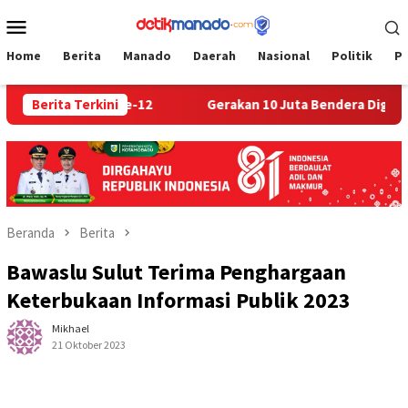
Loncat
Menu
ke
Mobile
konten
Home
Berita
Manado
Daerah
Nasional
Politik
P
ional ke-12
Berita Terkini
Gerakan 10 Juta Bendera Digelar, Weny Gaib
Beranda
Berita
Bawaslu Sulut Terima Penghargaan
Keterbukaan Informasi Publik 2023
Mikhael
21 Oktober 2023