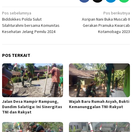
Navigasi
Pos sebelumnya
Pos berikutnya
Biddokkes Polda Sulut
Asripan Nani Buka Muscab II
pos
Silahturahmi bersama Komunitas
Gerakan Pramuka Kwarcab
Kesehatan Jelang Pemilu 2024
Kotamobagu 2023
POS TERKAIT
Jalan Desa Hampir Rampung,
Wajah Baru Rumah Asyah, Bukti
Dandim Salatiga: Ini Sinergitas
Kemanunggalan TNI-Rakyat
TNI dan Rakyat