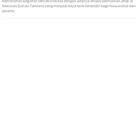
Kemeriahan kegiatan semakin terasa dengan adanya atraksi permainan jetski di
kawasan Danau Tondano yang menjadi daya tarik tersendiri bagi masyarakat dan
peserta.