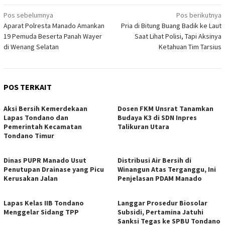
Navigasi
Pos sebelumnya
Pos berikutnya
Aparat Polresta Manado Amankan
Pria di Bitung Buang Badik ke Laut
pos
19 Pemuda Beserta Panah Wayer
Saat Lihat Polisi, Tapi Aksinya
di Wenang Selatan
Ketahuan Tim Tarsius
POS TERKAIT
Aksi Bersih Kemerdekaan
Dosen FKM Unsrat Tanamkan
Lapas Tondano dan
Budaya K3 di SDN Inpres
Pemerintah Kecamatan
Talikuran Utara
Tondano Timur
Dinas PUPR Manado Usut
Distribusi Air Bersih di
Penutupan Drainase yang Picu
Winangun Atas Terganggu, Ini
Kerusakan Jalan
Penjelasan PDAM Manado
Lapas Kelas IIB Tondano
Langgar Prosedur Biosolar
Menggelar Sidang TPP
Subsidi, Pertamina Jatuhi
Sanksi Tegas ke SPBU Tondano