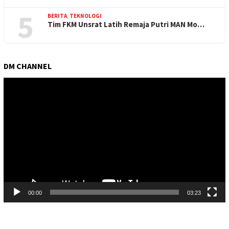
5
BERITA
,
TEKNOLOGI
Tim FKM Unsrat Latih Remaja Putri MAN Mo…
DM CHANNEL
Pemutar
Video
00:00
03:23