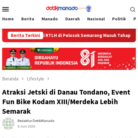
Loncat
Menu
ke
Mobile
konten
Home
Berita
Manado
Daerah
Nasional
Politik
P
Renovasi RTLH di Pelosok Semarang Masuk Tahap Penyelesa
Berita Terkini
Beranda
Lifestyle
Atraksi Jetski di Danau Tondano, Event
Fun Bike Kodam XIII/Merdeka Lebih
Semarak
Redaktur DetikManado
6 Juni 2026