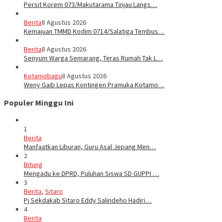
Persit Korem 073/Makutarama Tinjau Langs…
Berita
8 Agustus 2026
Kemajuan TMMD Kodim 0714/Salatiga Tembus…
Berita
8 Agustus 2026
Senyum Warga Semarang, Teras Rumah Tak L…
Kotamobagu
8 Agustus 2026
Weny Gaib Lepas Kontingen Pramuka Kotamo…
Populer Minggu Ini
1
Berita
Manfaatkan Liburan, Guru Asal Jepang Men…
2
Bitung
Mengadu ke DPRD, Puluhan Siswa SD GUPPI …
3
Berita
,
Sitaro
Pj Sekdakab Sitaro Eddy Salindeho Hadiri…
4
Berita