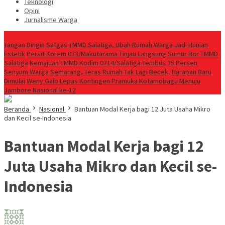
Teknologi
Opini
Jurnalisme Warga
Berita Terkini
Tangan Dingin Satgas TMMD Salatiga, Ubah Rumah Warga Jadi Hunian
Estetik
Persit Korem 073/Makutarama Tinjau Langsung Sumur Bor TMMD
Salatiga
Kemajuan TMMD Kodim 0714/Salatiga Tembus 75 Persen
Senyum Warga Semarang, Teras Rumah Tak Lagi Becek, Harapan Baru
Dimulai
Weny Gaib Lepas Kontingen Pramuka Kotamobagu Menuju
Jambore Nasional ke-12
Beranda
Nasional
Bantuan Modal Kerja bagi 12 Juta Usaha Mikro
dan Kecil se-Indonesia
Bantuan Modal Kerja bagi 12
Juta Usaha Mikro dan Kecil se-
Indonesia