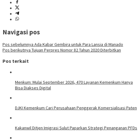
Navigasi pos
Pos sebelumnya
Ada Kabar Gembira untuk Para Lansia di Manado
Pos berikutnya
Tujuan Perpres Nomor 82 Tahun 2020 Diterbitkan
Pos terkait
Menkum: Mulai September 2026, 470 Layanan Kemenkum Hanya
Bisa Diakses Digital
DJKI Kemenkum Cari Perusahaan Penggerak Komersialisasi Paten
Kakanwil Ditjen Imigrasi Sulut Paparkan Strategi Penanganan PFDs