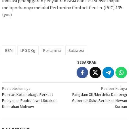
indikasi pelanggaran penyaluran BBM dan LPG subsidi dapat
melaporkannya melalui Pertamina Contact Center (PCC) 135.
(yos)
BBM
LPG 3 Kg
Pertamina
Sulawesi
SEBARKAN
Navigasi
Pos sebelumnya
Pos berikutnya
Pemkot Kotamobagu Perkuat
Pangdam XIII/Merdeka Dampingi
pos
Pelayanan Publik Lewat Sidak di
Gubernur Sulut Serahkan Hewan
Kelurahan Molinow
Kurban