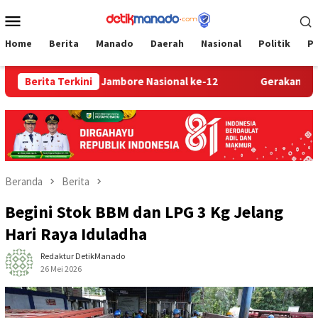
Loncat
Menu
ke
Mobile
konten
Home
Berita
Manado
Daerah
Nasional
Politik
P
nuju Jambore Nasional ke-12
Berita Terkini
Gerakan 10 Juta Bendera D
Beranda
Berita
Begini Stok BBM dan LPG 3 Kg Jelang
Hari Raya Iduladha
Redaktur DetikManado
26 Mei 2026