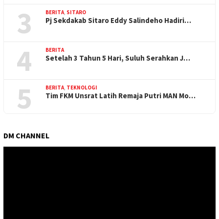
3
BERITA
,
SITARO
Pj Sekdakab Sitaro Eddy Salindeho Hadiri…
4
BERITA
Setelah 3 Tahun 5 Hari, Suluh Serahkan J…
5
BERITA
,
TEKNOLOGI
Tim FKM Unsrat Latih Remaja Putri MAN Mo…
DM CHANNEL
Pemutar
Video