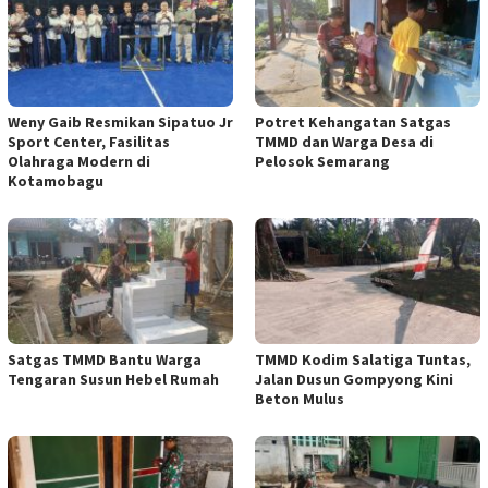
Weny Gaib Resmikan Sipatuo Jr
Potret Kehangatan Satgas
Sport Center, Fasilitas
TMMD dan Warga Desa di
Olahraga Modern di
Pelosok Semarang
Kotamobagu
Satgas TMMD Bantu Warga
TMMD Kodim Salatiga Tuntas,
Tengaran Susun Hebel Rumah
Jalan Dusun Gompyong Kini
Beton Mulus