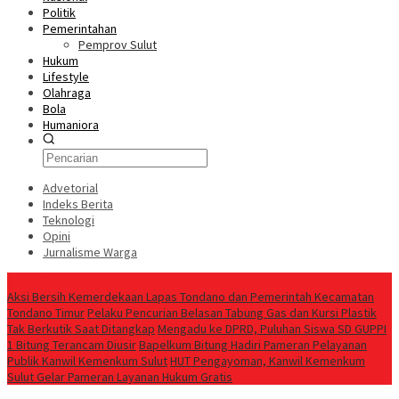
Politik
Pemerintahan
Pemprov Sulut
Hukum
Lifestyle
Olahraga
Bola
Humaniora
Advetorial
Indeks Berita
Teknologi
Opini
Jurnalisme Warga
Berita Terkini
Aksi Bersih Kemerdekaan Lapas Tondano dan Pemerintah Kecamatan
Tondano Timur
Pelaku Pencurian Belasan Tabung Gas dan Kursi Plastik
Tak Berkutik Saat Ditangkap
Mengadu ke DPRD, Puluhan Siswa SD GUPPI
1 Bitung Terancam Diusir
‎Bapelkum Bitung Hadiri Pameran Pelayanan
Publik Kanwil Kemenkum Sulut
HUT Pengayoman, Kanwil Kemenkum
Sulut Gelar Pameran Layanan Hukum Gratis