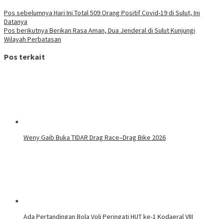
Pos sebelumnya
Hari Ini Total 509 Orang Positif Covid-19 di Sulut, Ini
Datanya
Pos berikutnya
Berikan Rasa Aman, Dua Jenderal di Sulut Kunjungi
Wilayah Perbatasan
Pos terkait
Weny Gaib Buka TIDAR Drag Race–Drag Bike 2026
Ada Pertandingan Bola Voli Peringati HUT ke-1 Kodaeral VIII