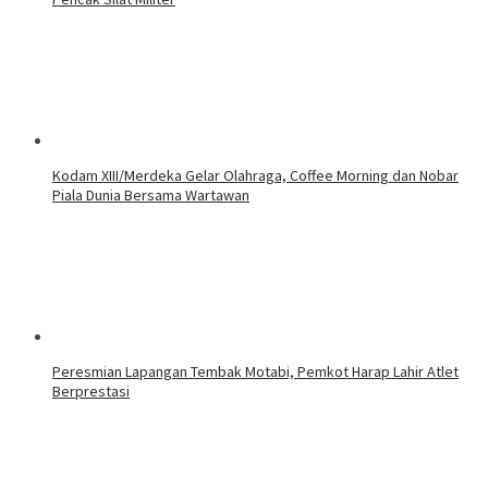
Kodam XIII/Merdeka Gelar Olahraga, Coffee Morning dan Nobar
Piala Dunia Bersama Wartawan
Peresmian Lapangan Tembak Motabi, Pemkot Harap Lahir Atlet
Berprestasi