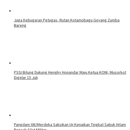
Jaga Kebugaran Petugas, Rutan Kotamobagu Goyang Zumba
Bareng
PSSI Bitung Dukung Hengky Honandar Maju Ketua KONI, Musorkot
Digelar 15 Juli
Pangdam XIII/Merdeka Saksikan Uji Kenaikan Tingkat Sabuk Hitam
Pencak Silat Militer