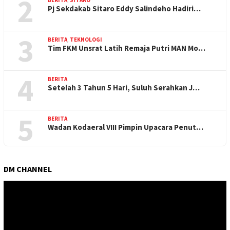
2
BERITA
,
SITARO
Pj Sekdakab Sitaro Eddy Salindeho Hadiri…
3
BERITA
,
TEKNOLOGI
Tim FKM Unsrat Latih Remaja Putri MAN Mo…
4
BERITA
Setelah 3 Tahun 5 Hari, Suluh Serahkan J…
5
BERITA
Wadan Kodaeral VIII Pimpin Upacara Penut…
DM CHANNEL
Pemutar
Video