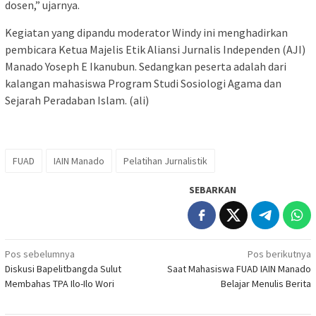
dosen,” ujarnya.
Kegiatan yang dipandu moderator Windy ini menghadirkan
pembicara Ketua Majelis Etik Aliansi Jurnalis Independen (AJI)
Manado Yoseph E Ikanubun. Sedangkan peserta adalah dari
kalangan mahasiswa Program Studi Sosiologi Agama dan
Sejarah Peradaban Islam. (ali)
FUAD
IAIN Manado
Pelatihan Jurnalistik
SEBARKAN
Navigasi
Pos sebelumnya
Pos berikutnya
Diskusi Bapelitbangda Sulut
Saat Mahasiswa FUAD IAIN Manado
pos
Membahas TPA Ilo-Ilo Wori
Belajar Menulis Berita