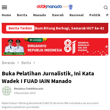
Loncat
Menu
ke
Mobile
konten
Home
Berita
Manado
Daerah
Nasional
Politik
P
Berita Terkini
‎Bapelkum Bitung Berbagi, Semarak HUT ke-81 RI dan Ha
Beranda
Berita
Buka Pelatihan Jurnalistik, Ini Kata
Wadek I FUAD IAIN Manado
Redaktur DetikManado
9 November 2019
Wakil Dekan I Bidang Akademik FUAD Dr Ali Amin MA membuka secara resmi
kegiatan pelatihan jurnalistik.