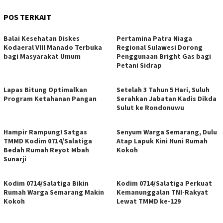
POS TERKAIT
Balai Kesehatan Diskes
Pertamina Patra Niaga
Kodaeral VIII Manado Terbuka
Regional Sulawesi Dorong
bagi Masyarakat Umum
Penggunaan Bright Gas bagi
Petani Sidrap
Lapas Bitung Optimalkan
Setelah 3 Tahun 5 Hari, Suluh
Program Ketahanan Pangan
Serahkan Jabatan Kadis Dikda
Sulut ke Rondonuwu
Hampir Rampung! Satgas
Senyum Warga Semarang, Dulu
TMMD Kodim 0714/Salatiga
Atap Lapuk Kini Huni Rumah
Bedah Rumah Reyot Mbah
Kokoh
Sunarji
Kodim 0714/Salatiga Bikin
Kodim 0714/Salatiga Perkuat
Rumah Warga Semarang Makin
Kemanunggalan TNI-Rakyat
Kokoh
Lewat TMMD ke-129