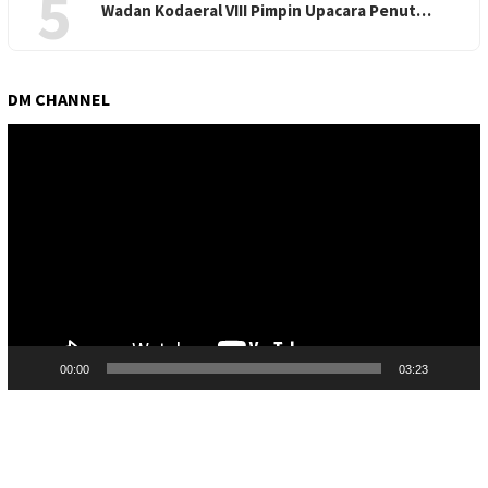
5
Wadan Kodaeral VIII Pimpin Upacara Penut…
DM CHANNEL
Pemutar
Video
00:00
03:23