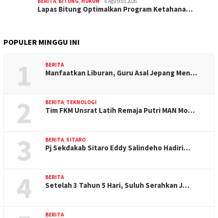
BERITA
,
BITUNG
,
HUKUM
6 Agustus 2026
Lapas Bitung Optimalkan Program Ketahana…
POPULER MINGGU INI
1
BERITA
Manfaatkan Liburan, Guru Asal Jepang Men…
2
BERITA
,
TEKNOLOGI
Tim FKM Unsrat Latih Remaja Putri MAN Mo…
3
BERITA
,
SITARO
Pj Sekdakab Sitaro Eddy Salindeho Hadiri…
4
BERITA
Setelah 3 Tahun 5 Hari, Suluh Serahkan J…
BERITA