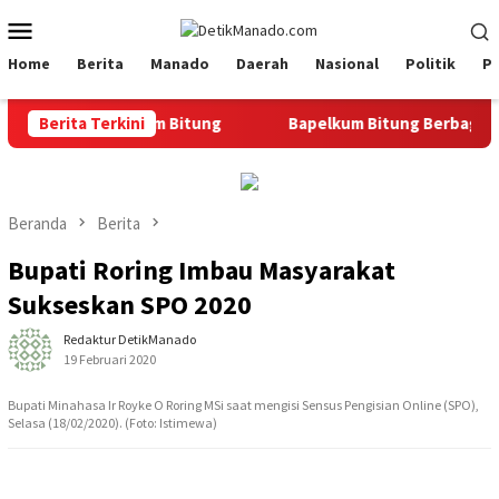
Loncat
Menu
ke
Mobile
konten
Home
Berita
Manado
Daerah
Nasional
Politik
P
an di Bapelkum Bitung
Berita Terkini
‎Bapelkum Bitung Berbagi, Semar
Beranda
Berita
Bupati Roring Imbau Masyarakat
Sukseskan SPO 2020
Redaktur DetikManado
19 Februari 2020
Bupati Minahasa Ir Royke O Roring MSi saat mengisi Sensus Pengisian Online (SPO),
Selasa (18/02/2020). (Foto: Istimewa)