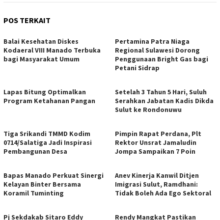
POS TERKAIT
Balai Kesehatan Diskes
Pertamina Patra Niaga
Kodaeral VIII Manado Terbuka
Regional Sulawesi Dorong
bagi Masyarakat Umum
Penggunaan Bright Gas bagi
Petani Sidrap
Lapas Bitung Optimalkan
Setelah 3 Tahun 5 Hari, Suluh
Program Ketahanan Pangan
Serahkan Jabatan Kadis Dikda
Sulut ke Rondonuwu
Tiga Srikandi TMMD Kodim
Pimpin Rapat Perdana, Plt
0714/Salatiga Jadi Inspirasi
Rektor Unsrat Jamaludin
Pembangunan Desa
Jompa Sampaikan 7 Poin
Bapas Manado Perkuat Sinergi
Anev Kinerja Kanwil Ditjen
Kelayan Binter Bersama
Imigrasi Sulut, Ramdhani:
Koramil Tuminting
Tidak Boleh Ada Ego Sektoral
Pj Sekdakab Sitaro Eddy
Rendy Mangkat Pastikan