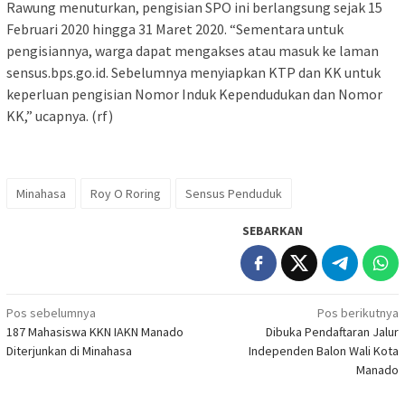
Rawung menuturkan, pengisian SPO ini berlangsung sejak 15
Februari 2020 hingga 31 Maret 2020. “Sementara untuk
pengisiannya, warga dapat mengakses atau masuk ke laman
sensus.bps.go.id. Sebelumnya menyiapkan KTP dan KK untuk
keperluan pengisian Nomor Induk Kependudukan dan Nomor
KK,” ucapnya. (rf)
Minahasa
Roy O Roring
Sensus Penduduk
SEBARKAN
Navigasi
Pos sebelumnya
Pos berikutnya
187 Mahasiswa KKN IAKN Manado
Dibuka Pendaftaran Jalur
pos
Diterjunkan di Minahasa
Independen Balon Wali Kota
Manado