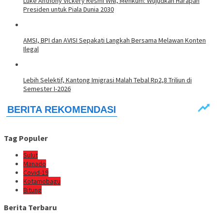
Luke Anthony Vickery Resmi WNI, Menkum: Wujudkan Harapan
Presiden untuk Piala Dunia 2030
AMSI, BPI dan AVISI Sepakati Langkah Bersama Melawan Konten
Ilegal
Lebih Selektif, Kantong Imigrasi Malah Tebal Rp2,8 Triliun di
Semester I-2026
Tag Populer
Sulut
Manado
Covid-19
Kotamobagu
Bitung
Berita Terbaru