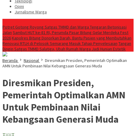
Teknologi
Opini
Jurnalisme Warga
Berita Terkini
Potret Gotong Royong Satgas TMMD dan Warga Tengaran Betonisasi
Jalan
Sambut HUT ke-81 RI, Perumda Pasar Bitung Gelar Merdeka Fest
2026
Kapolres Bitung Donorkan Darah, Bantu Pasien yang Membutuhkan
Renovasi RTLH di Pelosok Semarang Masuk Tahap Penyelesaian
Tangan
Dingin Satgas TMMD Salatiga, Ubah Rumah Warga Jadi Hunian Estetik
Beranda
Nasional
Diresmikan Presiden, Pemerintah Optimalkan
AMN Untuk Pembinaan Nilai Kebangsaan Generasi Muda
Diresmikan Presiden,
Pemerintah Optimalkan AMN
Untuk Pembinaan Nilai
Kebangsaan Generasi Muda