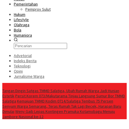
Pemerintahan
Pemprov Sulut
Hukum
Lifestyle
Olahraga
Bola
Humaniora
Advetorial
Indeks Berita
Teknologi
Opini
Jurnalisme Warga
Berita Terkini
Tangan Dingin Satgas TMMD Salatiga, Ubah Rumah Warga Jadi Hunian
Estetik
Persit Korem 073/Makutarama Tinjau Langsung Sumur Bor TMMD
Salatiga
Kemajuan TMMD Kodim 0714/Salatiga Tembus 75 Persen
Senyum Warga Semarang, Teras Rumah Tak Lagi Becek, Harapan Baru
Dimulai
Weny Gaib Lepas Kontingen Pramuka Kotamobagu Menuju
Jambore Nasional ke-12