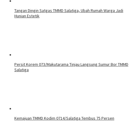
Tangan Dingin Satgas TMMD Salatiga, Ubah Rumah Warga Jadi
Hunian Estetik
Persit Korem 073/Makutarama Tinjau Langsung Sumur Bor TMMD
Salatiga
Kemajuan TMMD Kodim 0714/Salatiga Tembus 75 Persen