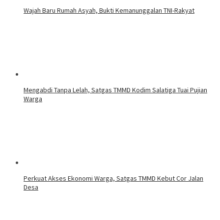
Wajah Baru Rumah Asyah, Bukti Kemanunggalan TNI-Rakyat
Mengabdi Tanpa Lelah, Satgas TMMD Kodim Salatiga Tuai Pujian
Warga
Perkuat Akses Ekonomi Warga, Satgas TMMD Kebut Cor Jalan
Desa