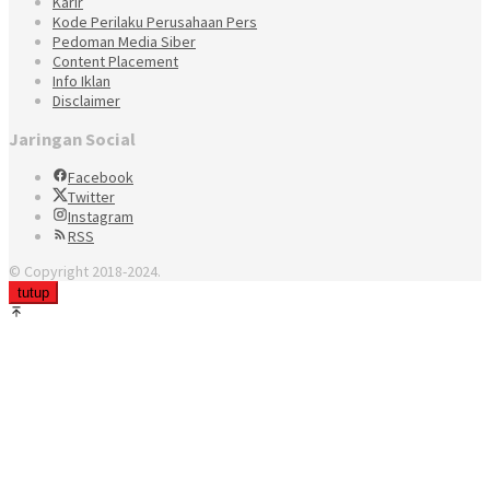
Karir
Kode Perilaku Perusahaan Pers
Pedoman Media Siber
Content Placement
Info Iklan
Disclaimer
Jaringan Social
Facebook
Twitter
Instagram
RSS
© Copyright 2018-2024.
tutup