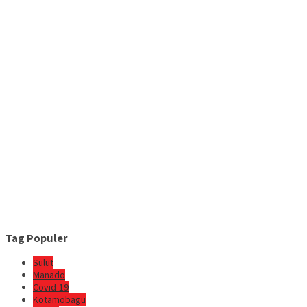
Tag Populer
Sulut
Manado
Covid-19
Kotamobagu