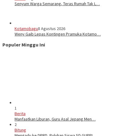
Senyum Warga Semarang, Teras Rumah Tak L…
Kotamobagu
8 Agustus 2026
Weny Gaib Lepas Kontingen Pramuka Kotamo…
Populer Minggu Ini
1
Berita
Manfaatkan Liburan, Guru Asal Jepang Men…
2
Bitung
Mengadu ke DPRD, Puluhan Siswa SD GUPPI …