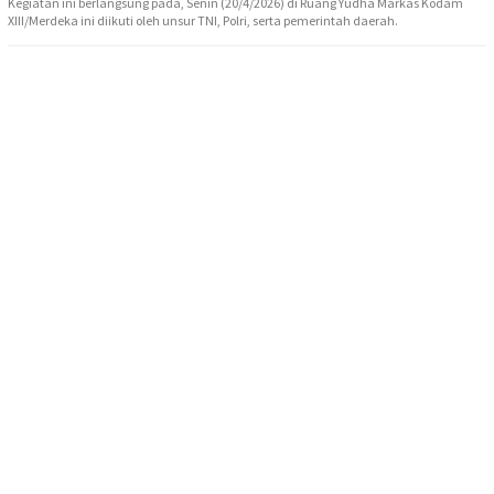
Kegiatan ini berlangsung pada, Senin (20/4/2026) di Ruang Yudha Markas Kodam
XIII/Merdeka ini diikuti oleh unsur TNI, Polri, serta pemerintah daerah.