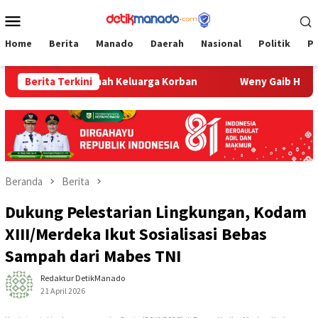
Loncat
Menu
ke
Mobile
konten
Home
Berita
Manado
Daerah
Nasional
Politik
P
Sambangi Rumah Keluarga Korban
Berita Terkini
Weny Gaib Hadiri Pemak
Beranda
Berita
Dukung Pelestarian Lingkungan, Kodam
XIII/Merdeka Ikut Sosialisasi Bebas
Sampah dari Mabes TNI
Redaktur DetikManado
21 April 2026