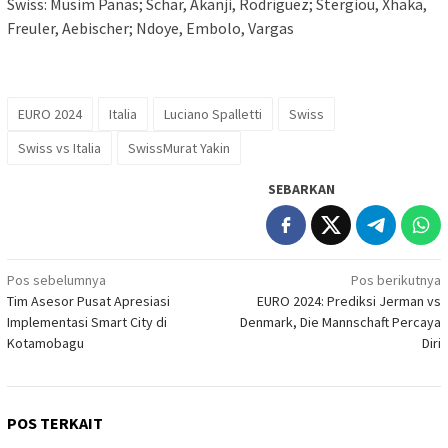
Swiss: Musim Panas; Schär, Akanji, Rodríguez; Stergiou, Xhaka,
Freuler, Aebischer; Ndoye, Embolo, Vargas
EURO 2024
Italia
Luciano Spalletti
Swiss
Swiss vs Italia
SwissMurat Yakin
SEBARKAN
Navigasi
Pos sebelumnya
Pos berikutnya
Tim Asesor Pusat Apresiasi
EURO 2024: Prediksi Jerman vs
pos
Implementasi Smart City di
Denmark, Die Mannschaft Percaya
Kotamobagu
Diri
POS TERKAIT