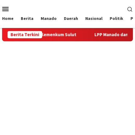
Loncat
Menu
ke
Mobile
konten
Home
Berita
Manado
Daerah
Nasional
Politik
P
rsama Kanwil Kemenkum Sulut
Berita Terkini
LPP Manado dan LPKA Tomo