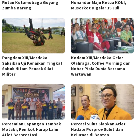
Rutan Kotamobagu Goyang
Honandar Maju Ketua KONI,
Zumba Bareng
Musorkot Digelar 15 Juli
Pangdam XIII/Merdeka
Kodam XIII/Merdeka Gelar
Saksikan Uji Kenaikan Tingkat
Olahraga, Coffee Morning dan
Sabuk Hitam Pencak Silat
Nobar Piala Dunia Bersama
Militer
Wartawan
Peresmian Lapangan Tembak
Percasi Sulut Siapkan Atlet
Motabi, Pemkot Harap Lahir
Hadapi Porprov Sulut dan
Atlet Berprestasi
Kejurnas di Banten