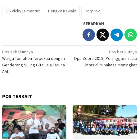
GS Vicky Lumentut
Hengky Kawalo
Porprov
SEBARKAN
Navigasi
Pos sebelumnya
Pos berikutnya
Warga Tomohon Terpukau dengan
Ops Zebra 2019, Pelanggaran Lalu
pos
Genderang Suling Gita Jala Taruna
Lintas di Minahasa Meningkat
AAL
POS TERKAIT