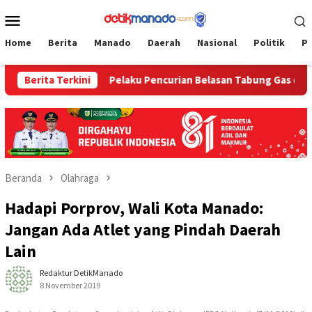
Loncat
Menu
ke
Mobile
konten
Home
Berita
Manado
Daerah
Nasional
Politik
P
r
Berita Terkini
Pelaku Pencurian Belasan Tabung Gas dan Kursi Plastik
Beranda
Olahraga
Hadapi Porprov, Wali Kota Manado:
Jangan Ada Atlet yang Pindah Daerah
Lain
Redaktur DetikManado
8 November 2019