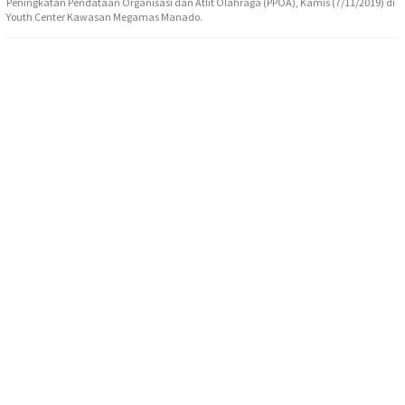
Peningkatan Pendataan Organisasi dan Atlit Olahraga (PPOA), Kamis (7/11/2019) di
Youth Center Kawasan Megamas Manado.