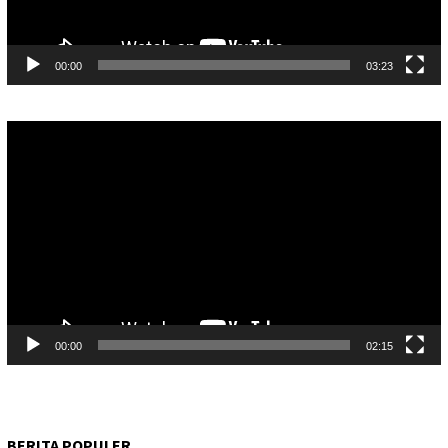
00:00
03:23
Pemutar
Video
00:00
02:15
BERITA POPULER