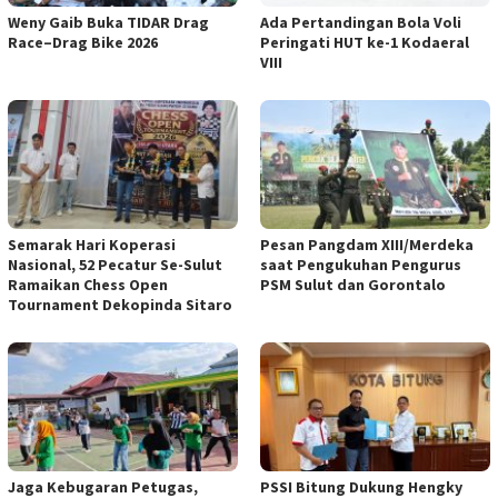
Weny Gaib Buka TIDAR Drag
Ada Pertandingan Bola Voli
Race–Drag Bike 2026
Peringati HUT ke-1 Kodaeral
VIII
Semarak Hari Koperasi
Pesan Pangdam XIII/Merdeka
Nasional, 52 Pecatur Se-Sulut
saat Pengukuhan Pengurus
Ramaikan Chess Open
PSM Sulut dan Gorontalo
Tournament Dekopinda Sitaro
Jaga Kebugaran Petugas,
PSSI Bitung Dukung Hengky