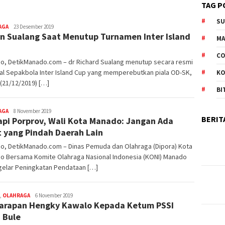
TAG P
S
AGA
Redaktur
23 Desember 2019
n Sualang Saat Menutup Turnamen Inter Island
DetikManado
M
CO
o, DetikManado.com – dr Richard Sualang menutup secara resmi
al Sepakbola Inter Island Cup yang memperebutkan piala OD-SK,
K
(21/12/2019) […]
BI
AGA
Redaktur
8 November 2019
BERIT
pi Porprov, Wali Kota Manado: Jangan Ada
DetikManado
t yang Pindah Daerah Lain
o, DetikManado.com – Dinas Pemuda dan Olahraga (Dipora) Kota
o Bersama Komite Olahraga Nasional Indonesia (KONI) Manado
elar Peningkatan Pendataan […]
,
OLAHRAGA
Redaktur
6 November 2019
Harapan Hengky Kawalo Kepada Ketum PSSI
DetikManado
 Bule