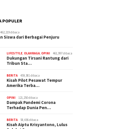
A POPULER
462,219 dibaca
n Siswa dari Berbagai Penjuru
LIFESTYLE
,
OLAHRAGA
,
OPINI
461,997 dibaca
Dukungan Tirsani Rantung dari
Tribun Sta…
BERITA
459,381 dibaca
Kisah Pilot Pesawat Tempur
Amerika Terba…
OPINI
121,250 dibaca
Dampak Pandemi Corona
Terhadap Dunia Pen…
BERITA
58,436 dibaca
Kisah Aiptu Krisyantono, Lulus