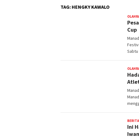
TAG:
HENGKY KAWALO
OLAHR
Pesa
Cup
Manad
Festiv
Sabtu 
OLAHR
Hada
Atle
Manad
Manad
mengg
BERITA
Ini 
Iwan