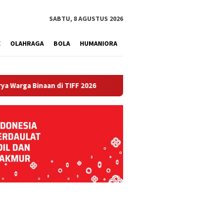
tutup
SABTU, 8 AGUSTUS 2026
E
OLAHRAGA
BOLA
HUMANIORA
naan di TIFF 2026
Mengabdi Tanpa Lelah, Satgas TMMD K