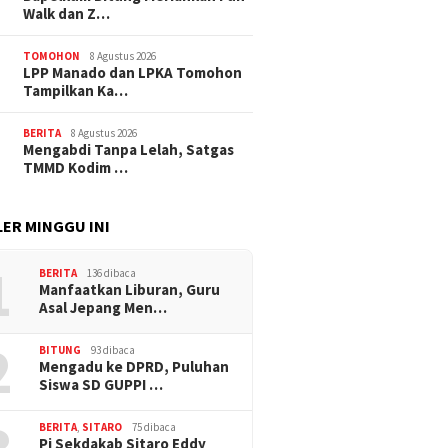
Walk dan Z…
TOMOHON
8 Agustus 2026
LPP Manado dan LPKA Tomohon
Tampilkan Ka…
BERITA
8 Agustus 2026
Mengabdi Tanpa Lelah, Satgas
TMMD Kodim …
ER MINGGU INI
1
BERITA
136 dibaca
Manfaatkan Liburan, Guru
Asal Jepang Men…
2
BITUNG
93 dibaca
Mengadu ke DPRD, Puluhan
Siswa SD GUPPI …
BERITA
,
SITARO
75 dibaca
Pj Sekdakab Sitaro Eddy