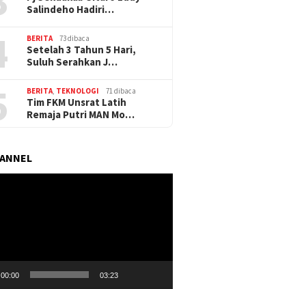
3
Salindeho Hadiri…
4
BERITA
73 dibaca
Setelah 3 Tahun 5 Hari,
Suluh Serahkan J…
5
BERITA
,
TEKNOLOGI
71 dibaca
Tim FKM Unsrat Latih
Remaja Putri MAN Mo…
HANNEL
r
00:00
03:23