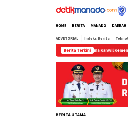
Loncat
tutup
ke
konten
HOME
BERITA
MANADO
DAERAH
ADVETORIAL
Indeks Berita
Tekno
 Meriahkan Fun Walk dan Zumba Bersama Kanwil Kemenkum Sulut
Berita Terkini
BERITA UTAMA