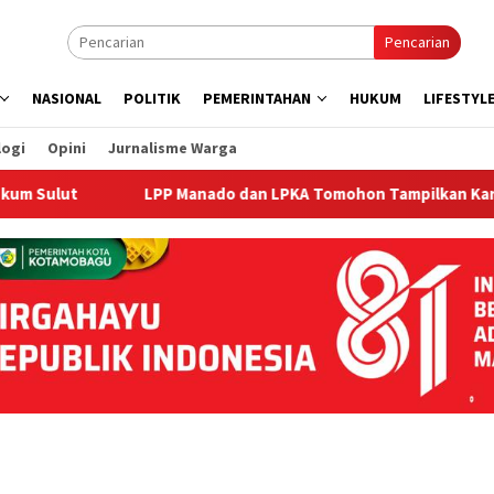
Pencarian
NASIONAL
POLITIK
PEMERINTAHAN
HUKUM
LIFESTYL
logi
Opini
Jurnalisme Warga
LPP Manado dan LPKA Tomohon Tampilkan Karya Warga Bi