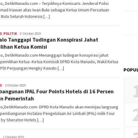
, DetikManado.com – Terpilihnya Komisaris Jenderal Polisi
mad Iriawan alias Iwan Bule sebagai Ketua Umum Persatuan
Bola Seluruh Indonesia […]
O
,
POLITIK
Redaktur
8 Oktober 2019
lo Tanggapi Tudingan Konspirasi Jahat
DetikManado
lihan Ketua Komisi
o, DetikManado.com-Menanggapi tudingan konspirasi jahat
pemilihan Ketua -Ketua Komisidi DPRD Kota Manado, Wakil Ketua
 PDI Perjuangan Hengky Kawalo […]
POPUL
O
Redaktur
3 Oktober 2019
angunan IPAL Four Points Hotels di 16 Persen
DetikManado
n Pemerintah
o,DetikManado.com- DPRD Kota Manado akan meninjau langsung
 pembangunan Instalasi Pengelolaan Air Limbah (IPAL) milik Four
 by Sheraton Hotels […]
Redaktur
1 Oktober 2019