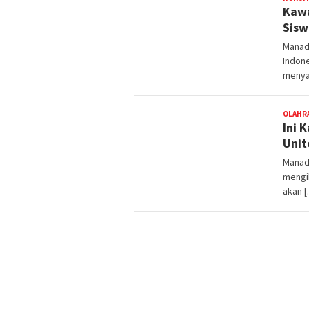
Kawa
Sisw
Manad
Indon
menya
OLAHR
Ini 
Unit
Manad
mengik
akan 