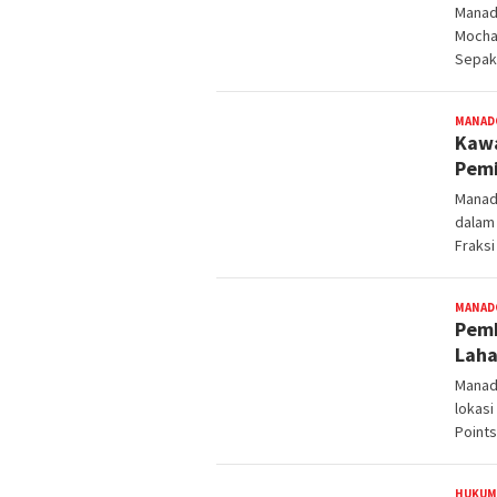
Manado
Mocha
Sepak 
MANAD
Kawa
Pemi
Manad
dalam 
Fraksi
MANAD
Pemb
Laha
Manad
lokasi
Points
HUKUM