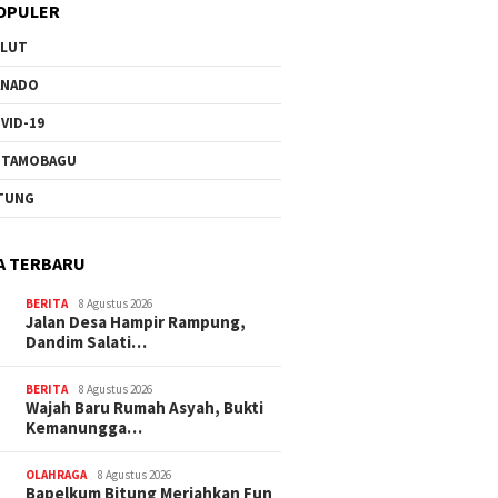
OPULER
ULUT
ANADO
VID-19
OTAMOBAGU
TUNG
A TERBARU
BERITA
8 Agustus 2026
Jalan Desa Hampir Rampung,
Dandim Salati…
BERITA
8 Agustus 2026
Wajah Baru Rumah Asyah, Bukti
Kemanungga…
OLAHRAGA
8 Agustus 2026
Bapelkum Bitung Meriahkan Fun