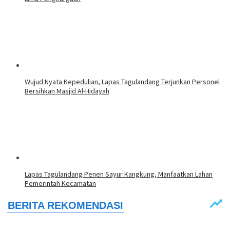
Wujud Nyata Kepedulian, Lapas Tagulandang Terjunkan Personel
Bersihkan Masjid Al-Hidayah
Lapas Tagulandang Penen Sayur Kangkung, Manfaatkan Lahan
Pemerintah Kecamatan