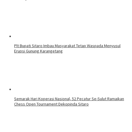
Plt Bupati Sitaro Imbau Masyarakat Tetap Waspada Menyusul
Erupsi Gunung Karangetang
Semarak Hari Koperasi Nasional, 52 Pecatur Se-Sulut Ramaikan
Chess Open Tournament Dekopinda Sitaro