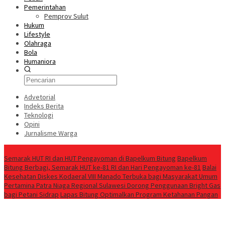
Pemerintahan
Pemprov Sulut
Hukum
Lifestyle
Olahraga
Bola
Humaniora
Advetorial
Indeks Berita
Teknologi
Opini
Jurnalisme Warga
Berita Terkini
Semarak HUT RI dan HUT Pengayoman di Bapelkum Bitung
‎Bapelkum
Bitung Berbagi, Semarak HUT ke-81 RI dan Hari Pengayoman ke-81
Balai
Kesehatan Diskes Kodaeral VIII Manado Terbuka bagi Masyarakat Umum
Pertamina Patra Niaga Regional Sulawesi Dorong Penggunaan Bright Gas
bagi Petani Sidrap
Lapas Bitung Optimalkan Program Ketahanan Pangan