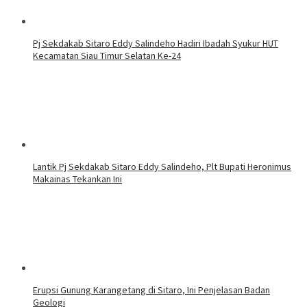
Pj Sekdakab Sitaro Eddy Salindeho Hadiri Ibadah Syukur HUT
Kecamatan Siau Timur Selatan Ke-24
Lantik Pj Sekdakab Sitaro Eddy Salindeho, Plt Bupati Heronimus
Makainas Tekankan Ini
Erupsi Gunung Karangetang di Sitaro, Ini Penjelasan Badan
Geologi