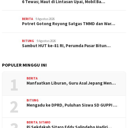
6 Tewas; Maut di Lintasan Upai, Mobil Ba…
BERITA
9 Agustus 2026
Potret Gotong Royong Satgas TMMD dan War…
BITUNG
9 Agustus 2026
Sambut HUT ke-81 RI, Perumda Pasar Bitun…
POPULER MINGGU INI
1
BERITA
Manfaatkan Liburan, Guru Asal Jepang Men…
2
BITUNG
Mengadu ke DPRD, Puluhan Siswa SD GUPPI …
BERITA
,
SITARO
Pj Sekdakab Sitaro Eddy Salindeho Hadiri…