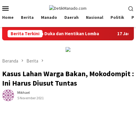
Loncat
Menu
ke
Mobile
konten
Home
Berita
Manado
Daerah
Nasional
Politik
P
Gaib Sampaikan Duka dan Hentikan Lomba
Berita Terkini
17 Jadi Korban,
Beranda
Berita
Kasus Lahan Warga Bakan, Mokodompit :
Ini Harus Diusut Tuntas
Mikhael
5 November 2021