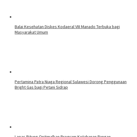
Balai Kesehatan Diskes Kodaeral VIII Manado Terbuka bagi
Masyarakat Umum
Pertamina Patra Niaga Regional Sulawesi Dorong Penggunaan
Bright Gas bagi Petani Sidrap
Lapas Bitung Optimalkan Program Ketahanan Pangan