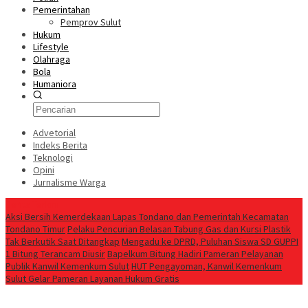
Pemerintahan
Pemprov Sulut
Hukum
Lifestyle
Olahraga
Bola
Humaniora
Advetorial
Indeks Berita
Teknologi
Opini
Jurnalisme Warga
Berita Terkini
Aksi Bersih Kemerdekaan Lapas Tondano dan Pemerintah Kecamatan
Tondano Timur
Pelaku Pencurian Belasan Tabung Gas dan Kursi Plastik
Tak Berkutik Saat Ditangkap
Mengadu ke DPRD, Puluhan Siswa SD GUPPI
1 Bitung Terancam Diusir
‎Bapelkum Bitung Hadiri Pameran Pelayanan
Publik Kanwil Kemenkum Sulut
HUT Pengayoman, Kanwil Kemenkum
Sulut Gelar Pameran Layanan Hukum Gratis