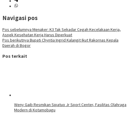
Navigasi pos
Pos sebelumnya
Menaker: K3 Tak Sekadar Cegah Kecelakaan Kerja,
Aspek Kesehatan Kerja Harus Diperkuat
Pos berikutnya
Bupati Chyntia Ingrid Kalangit Ikut Rakornas Kepala
Daerah di Bogor
Pos terkait
Weny Gaib Resmikan Sipatuo Jr Sport Center, Fasilitas Olahraga
Modern di Kotamobagu