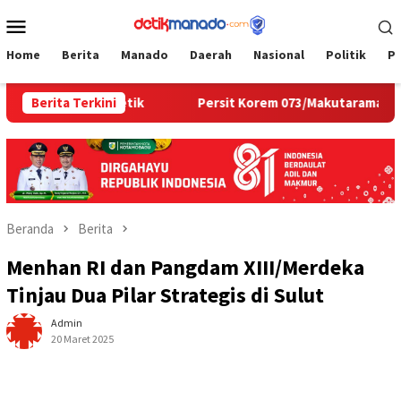
Loncat
Menu
ke
Mobile
konten
Home
Berita
Manado
Daerah
Nasional
Politik
P
di Hunian Estetik
Berita Terkini
Persit Korem 073/Makutarama Tinjau 
Beranda
Berita
Menhan RI dan Pangdam XIII/Merdeka
Tinjau Dua Pilar Strategis di Sulut
Admin
20 Maret 2025