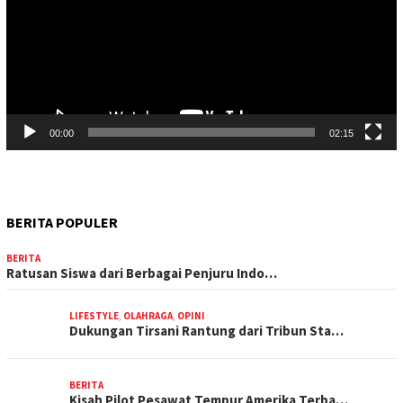
00:00
02:15
BERITA POPULER
BERITA
Ratusan Siswa dari Berbagai Penjuru Indo…
LIFESTYLE
,
OLAHRAGA
,
OPINI
Dukungan Tirsani Rantung dari Tribun Sta…
BERITA
Kisah Pilot Pesawat Tempur Amerika Terba…