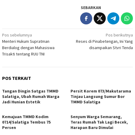
SEBARKAN
Navigasi
Pos sebelumnya
Pos berikutnya
Menteri Hukum Supratman
Reses di Pinabetengan, Ini Yang
pos
Berdialog dengan Mahasiswa
disampaikan Stvri Tenda
Trisakti tentang RUU TNI
POS TERKAIT
Tangan Dingin Satgas TMMD
Persit Korem 073/Makutarama
Salatiga, Ubah Rumah Warga
Tinjau Langsung Sumur Bor
Jadi Hunian Estetik
TMMD Salatiga
Kemajuan TMMD Kodim
Senyum Warga Semarang,
0714/Salatiga Tembus 75
Teras Rumah Tak Lagi Becek,
Persen
Harapan Baru Dimulai