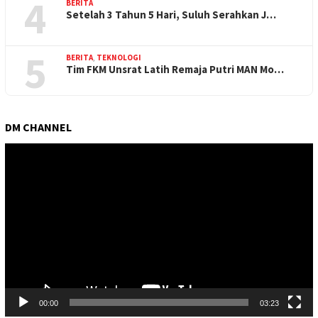
4
BERITA
Setelah 3 Tahun 5 Hari, Suluh Serahkan J…
5
BERITA
,
TEKNOLOGI
Tim FKM Unsrat Latih Remaja Putri MAN Mo…
DM CHANNEL
Pemutar
Video
00:00
03:23